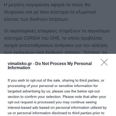
Η μεγάλη σύγκρουση αφορά το ποιος θα
πληρώσει και με ποιο σύστημα το κλιματικό
κόστος των διεθνών πτήσεων.
Οι αεροπορικές εταιρείες στηρίζουν το παγκόσμιο
σύστημα CORSIA του ΟΗΕ, το οποίο προβλέπει
αγορά αντισταθμίσεων άνθρακα για την αύξηση
των εκπομπών από διεθνείς πτήσεις. Ωστόσο, το
σύστημα αυτό δεν επιβάλλει απόλυτη μείωση των
vimatisko.gr -
Do Not Process My Personal
εκπομπών.
Information
Οι Βρυξέλλες, από την άλλη πλευρά,
If you wish to opt-out of the sale, sharing to third parties, or
εμφανίζονται δύσπιστες απέναντι στην
processing of your personal or sensitive information for
targeted advertising by us, please use the below opt-out
αποτελεσματικότητα του CORSIA. Η Κομισιόν
section to confirm your selection. Please note that after your
θεωρεί ότι μόνο το παγκόσμιο σύστημα
opt-out request is processed you may continue seeing
αντισταθμίσεων δεν αρκεί για να μειωθούν
interest-based ads based on personal information utilized by
us or personal information disclosed to third parties prior to
ουσιαστικά οι εκπομπές της αεροπορίας.