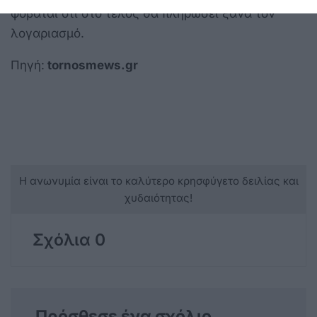
φοβάται ότι στο τέλος θα πληρώσει ξανά τον
λογαριασμό.
Πηγή:
tornosmews.gr
Η ανωνυμία είναι το καλύτερο κρησφύγετο δειλίας και
χυδαιότητας!
Σχόλια 0
Πρόσθεσε ένα σχόλιο