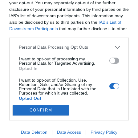
your opt-out. You may separately opt-out of the further
disclosure of your personal information by third parties on the
Για την Ευρωπαϊκή Επιτροπή, η επέκταση
IAB’s list of downstream participants. This information may
του ETS θα μπορούσε να βάλει πιο δίκαιους
also be disclosed by us to third parties on the
IAB’s List of
Downstream Participants
that may further disclose it to other
κανόνες στην αγορά, ώστε να μη σηκώνουν
third parties.
μεγαλύτερο βάρος οι εταιρείες που
πραγματοποιούν κυρίως μικρές πτήσεις εντός
Personal Data Processing Opt Outs
Ευρώπης, ενώ οι μεγάλες διεθνείς διαδρομές
I want to opt-out of processing my
Personal Data for Targeted Advertising.
μένουν με χαμηλότερη επιβάρυνση.
Opted In
Για τις αεροπορικές εταιρίες, όμως, το σχέδιο
I want to opt-out of Collection, Use,
Retention, Sale, and/or Sharing of my
σημαίνει ένα ακόμη κόστος σε μια περίοδο κατά
Personal Data that Is Unrelated with the
Purposes for which it was collected.
την οποία τα εισιτήρια παραμένουν ακριβά και η
Opted Out
ζήτηση για ταξίδια είναι ισχυρή.
CONFIRM
Το αποτέλεσμα είναι μια νέα σκληρή κόντρα
ανάμεσα στην πράσινη πολιτική της ΕΕ και στην
Data Deletion
Data Access
Privacy Policy
αεροπορική βιομηχανία, με τον επιβάτη να