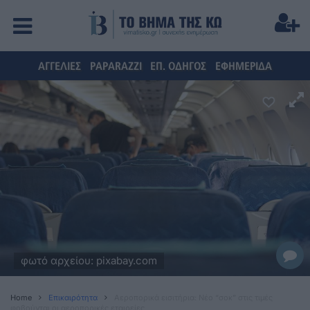
ΑΓΓΕΛΙΕΣ
PAPARAZZI
ΕΠ. ΟΔΗΓΟΣ
ΕΦΗΜΕΡΙΔΑ
φωτό αρχείου: pixabay.com
Home
Επικαιρότητα
Αεροπορικά εισιτήρια: Νέο “σοκ” στις τιμές
φοβούνται οι αεροπορικές εταιρείες