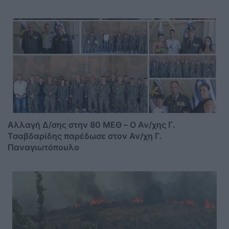
Αλλαγή Δ/σης στην 80 ΜΕΘ – Ο Αν/χης Γ.
Τσαβδαρίδης παρέδωσε στον Αν/χη Γ.
Παναγιωτόπουλο