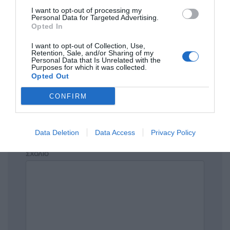
I want to opt-out of processing my
Personal Data for Targeted Advertising.
Opted In
I want to opt-out of Collection, Use,
Πρόσθεσε ένα σχόλιο
Retention, Sale, and/or Sharing of my
Personal Data that Is Unrelated with the
Purposes for which it was collected.
Opted Out
ΟΝΟΜΑ
CONFIRM
ΤΙΤΛΟΣ
Data Deletion
Data Access
Privacy Policy
ΣΧΟΛΙΟ