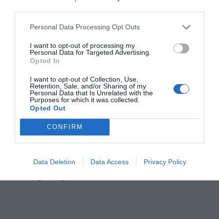
2022.
third parties.
Personal Data Processing Opt Outs
Επί της διαδικασίας τοποθέτησης σε σχολικές
μονάδες (για τις περιπτώσεις που απαιτείται) και
I want to opt-out of processing my
Personal Data for Targeted Advertising.
ανάληψης υπηρεσίας, οι προσλαμβανόμενοι
Opted In
οφείλουν να ανατρέξουν στην διεύθυνση
I want to opt-out of Collection, Use,
www.minedu.gov.gr/anaplirotes όπου έχουν
Retention, Sale, and/or Sharing of my
Personal Data that Is Unrelated with the
αναρτηθεί οι απαραίτητες πληροφορίες και
Purposes for which it was collected.
Opted Out
διευκρινίσεις.
CONFIRM
Μπορείτε να δείτε τα ονόματα πατώντας
ΕΔΩ
.
Data Deletion
Data Access
Privacy Policy
dikaiologitika.gr