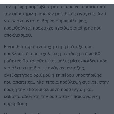
την πρώιμη παρέμβαση και ακυρώνει ουσιαστικά
την υποστήριξη παιδιών με ειδικές ανάγκες. Αντί
να ενισχύονται οι δομές συμπερίληψης,
προωθούνται πρακτικές περιθωριοποίησης και
αποκλεισμού.
Είναι ιδιαίτερα ανησυχητική η διάταξη που
προβλέπει ότι σε σχολικές μονάδες με έως 60
μαθητές θα τοποθετείται μόλις μία εκπαιδευτικός
για όλα τα παιδιά με ανάγκες ένταξης,
ανεξαρτήτως αριθμού ή επιπέδου υποστήριξης
που απαιτείται. Μια τέτοια πρόβλεψη αναιρεί στην
πράξη την εξατομικευμένη προσέγγιση και
καθιστά αδύνατη την ουσιαστική παιδαγωγική
παρέμβαση.