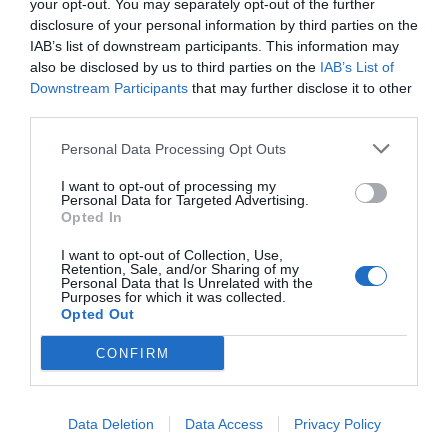
your opt-out. You may separately opt-out of the further
ΕΣΠΑ που έχουν προβλεφθεί για τον σκοπό αυτό.
disclosure of your personal information by third parties on the
IAB’s list of downstream participants. This information may
Το αποτέλεσμα είναι πως οι γονείς, σε μια
also be disclosed by us to third parties on the
IAB’s List of
εξαιρετικά δυσμενή οικονομική συγκυρία,
Downstream Participants
that may further disclose it to other
third parties.
αναγκάζονται να στραφούν είτε σε ιδιωτική
Παράλληλη Στήριξη είτε σε νομικές οδούς,
Personal Data Processing Opt Outs
επωμιζόμενοι σημαντικό οικονομικό και
I want to opt-out of processing my
ψυχολογικό βάρος, για να εξασφαλίσουν το
Personal Data for Targeted Advertising.
Opted In
αυτονόητο: μια δωρεάν, δημόσια και ισότιμη
εκπαίδευση για τα παιδιά τους.
I want to opt-out of Collection, Use,
Retention, Sale, and/or Sharing of my
Personal Data that Is Unrelated with the
Purposes for which it was collected.
Opted Out
Ανησυχία για τις αλλαγές στα Τμήματα
CONFIRM
Ένταξης
Ο νέος νόμος που αφορά τα Τμήματα Ένταξης,
Data Deletion
Data Access
Privacy Policy
εάν εφαρμοστεί ως έχει, θέτει σε σοβαρό κίνδυνο