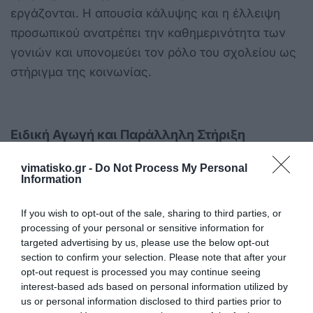
εργάζονται. Η απουσία κάλυψης και η έλλειψη
προσωπικού ανατρέπει την καθημερινότητα των
γονιών και υπονομεύει τον ρόλο του σχολείου ως
στήριγμα της κοινωνίας.
Ειδική Αγωγή και Παράλληλη Στήριξη
Η κατάσταση στην Ειδική Αγωγή είναι εξίσου
vimatisko.gr -
Do Not Process My Personal
Information
δραματική. Μόλις το 25% των εγκεκριμένων
γνωματεύσεων ΚΕΔΑΣΥ για Παράλληλη Στήριξη
If you wish to opt-out of the sale, sharing to third parties, or
καλύφθηκε στην Α’ Φάση. Χιλιάδες μαθητές με
processing of your personal or sensitive information for
targeted advertising by us, please use the below opt-out
αναγνωρισμένες ειδικές εκπαιδευτικές ανάγκες,
section to confirm your selection. Please note that after your
παρόλο που διαθέτουν επίσημη γνωμάτευση, θα
opt-out request is processed you may continue seeing
μείνουν χωρίς εκπαιδευτική υποστήριξη – ακόμη
interest-based ads based on personal information utilized by
us or personal information disclosed to third parties prior to
και με τη δυνατότητα αξιοποίησης κονδυλίων