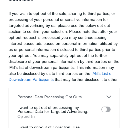
Οι τάσεις αυτές που καταγράφουν οι Έλληνες
ξενοδόχοι φαίνεται ότι συνάδουν ως ένα βαθμό
If you wish to opt-out of the sale, sharing to third parties, or
και με τα αποτελέσματα της έρευνας της ETC
processing of your personal or sensitive information for
targeted advertising by us, please use the below opt-out
«Monitoring Sentiment for Intra-European Travel»
section to confirm your selection. Please note that after your
που μελετά τις ταξιδιωτικές τάσεις των
opt-out request is processed you may continue seeing
Ευρωπαίων τουριστών.
interest-based ads based on personal information utilized by
us or personal information disclosed to third parties prior to
Η κλιματική αλλαγή, φαίνεται να επηρεάζει όλο
your opt-out. You may separately opt-out of the further
disclosure of your personal information by third parties on the
και περισσότερο τις επιλογές των Ευρωπαίων οι
IAB’s list of downstream participants. This information may
οποίοι αν και δηλώνουν αποφασισμένοι να
also be disclosed by us to third parties on the
IAB’s List of
ταξιδέψουν και φέτος το 28 % των ταξιδιωτών
Downstream Participants
that may further disclose it to other
third parties.
προτιμά πλέον προορισμούς με ηπιότερο κλίμα και
λιγότερο ακραίες θερμοκρασίες, λόγω των
Personal Data Processing Opt Outs
ανησυχιών για την κλιματική αλλαγή. Το πιο
I want to opt-out of processing my
εντυπωσιακό στοιχείο όμως που αφορά άμεσα και
Personal Data for Targeted Advertising.
Opted In
τη χώρα μας είναι η σημαντική πτώση κατά 8%
των ταξιδιών προς τη Μεσόγειο, πιθανότατα λόγω
I want to opt-out of Collection, Use,