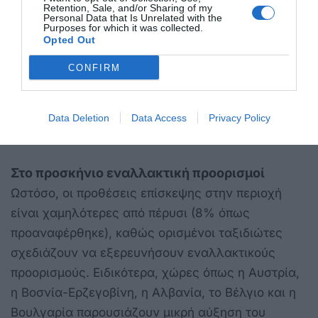
Retention, Sale, and/or Sharing of my
της αυξημένης ζήτησης για πιο σταθερό καιρό.
Personal Data that Is Unrelated with the
Purposes for which it was collected.
Opted Out
Η νότια και μεσογειακή Ευρώπη παραμένει
CONFIRM
κορυφαία επιλογή και αναμένεται να προσελκύσει
το 41% των Ευρωπαίων ταξιδιωτών αυτή την
άνοιξη και το καλοκαίρι, σημειώνει η έρευνα.
Data Deletion
Data Access
Privacy Policy
Στο προσκήνιο εναλλακτική προορισμοί
Ωστόσο, οι προθέσεις επίσκεψης στην περιοχή
είναι χαμηλότερες από πέρυσι (8% όπως
προαναφέρθηκε), καθώς ορισμένοι ταξιδιώτες
σχεδιάζουν να εξερευνήσουν εναλλακτικούς
προορισμούς. Ειδικότερα, χώρες όπως η Αυστρία,
η Βοσνία-Ερζεγοβίνη, η Αλβανία, το Βέλγιο και η
Βουλγαρία παρουσιάζουν μικρή αύξηση του