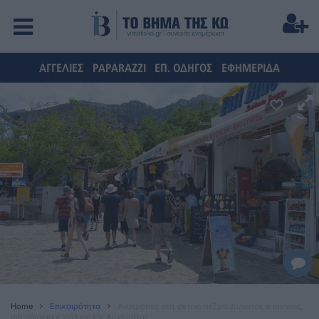
ΑΓΓΕΛΙΕΣ
PAPARAZZI
ΕΠ. ΟΔΗΓΟΣ
ΕΦΗΜΕΡΙΔΑ
Home
Επικαιρότητα
Ανατροπές στη φετινή σεζόν: Δυνατός o Ιούνιος,
πιο αδύναμοι Ιούλιος και Αύγουστος