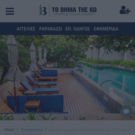
ΑΓΓΕΛΙΕΣ
PAPARAZZI
ΕΠ. ΟΔΗΓΟΣ
ΕΦΗΜΕΡΙΔΑ
Home
Επικαιρότητα
Άνοδος στις τιμές των ξενοδοχείων με +12%, αλλά
με τις ίδιες πληρότητες