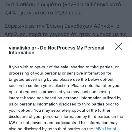
ανά διαθέσιμο δωμάτιο (RevPar) αυξήθηκε κατά
7,4%, φτάνοντας τα 91,67 ευρώ.
Σύμφωνα με την Ένωση Ξενοδόχων Αθηνών, ο
Απρίλιος, παρά το γεγονός ότι ήταν ο μήνας με τις
καλύτερες επιδόσεις του συγκεκριμένου
vimatisko.gr -
Do Not Process My Personal
τετραμήνου, παρουσίασε ελαφρώς μειωμένα
Information
αποτελέσματα στην πληρότητα και στο RevPar σε
σύγκριση με τον Απρίλιο του 2024. Συγκεκριμένα,
If you wish to opt-out of the sale, sharing to third parties, or
processing of your personal or sensitive information for
η μέση πληρότητα φέτος ανήλθε σε 78,4% έναντι
targeted advertising by us, please use the below opt-out
83,1% πέρυσι, ενώ το RevPar διαμορφώθηκε σε
section to confirm your selection. Please note that after your
128,33 ευρώ, λίγο χαμηλότερα από τα 130,01
opt-out request is processed you may continue seeing
interest-based ads based on personal information utilized by
ευρώ του προηγούμενου Απριλίου. Από την άλλη
us or personal information disclosed to third parties prior to
πλευρά, η μέση τιμή δωματίου σημείωσε βελτίωση
your opt-out. You may separately opt-out of the further
της τάξης του 4,6%, ανεβαίνοντας από τα 156,52
disclosure of your personal information by third parties on the
IAB’s list of downstream participants. This information may
ευρώ στα 163,68 ευρώ.
also be disclosed by us to third parties on the
IAB’s List of