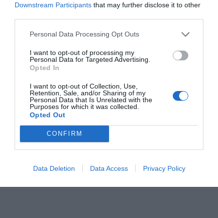
Downstream Participants
that may further disclose it to other
Σε ό,τι αφορά την πληρότητα, τη μέση τιμή
third parties.
δωματίου και τα έσοδα ανά διαθέσιμο δωμάτιο, οι
Personal Data Processing Opt Outs
επιδόσεις της Αθήνας για το τετράμηνο του 2025
είναι συγκρίσιμες με αυτές άλλων σημαντικών
I want to opt-out of processing my
Personal Data for Targeted Advertising.
ευρωπαϊκών προορισμών όπως η Ρώμη, η
Opted In
Μαδρίτη, η Βαρκελώνη και η Κωνσταντινούπολη.
I want to opt-out of Collection, Use,
Η Μαδρίτη κατέγραψε οριακή αύξηση στην
Retention, Sale, and/or Sharing of my
Personal Data that Is Unrelated with the
πληρότητα (+0,1%), η Βαρκελώνη παρουσίασε μια
Purposes for which it was collected.
Opted Out
μικρή μείωση (-0,7%), ενώ η Ρώμη και η
Κωνσταντινούπολη εμφάνισαν αντίστοιχα
CONFIRM
αυξήσεις 0,9% και 3,3% σε σχέση με το πρώτο
τετράμηνο του 2024.
Data Deletion
Data Access
Privacy Policy
Πηγή:
capital.gr