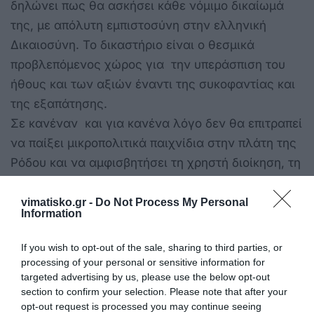
δηλώνει πως θα ασκήσει κάθε νόμιμο δικαίωμά
της, με απόλυτη εμπιστοσύνη στην ελληνική
Δικαιοσύνη. Το δικαστήριο είναι ο θεσμικά
προβλεπόμενος χώρος για την υπεράσπιση του
ήθους και των αξιών έναντι της συκοφαντίας και
της εξαπάτησης.
Σε κανέναν και για κανένα λόγο δεν θα επιτραπεί
να παίξει μικροπολιτικά παιχνίδια στην πλάτη της
Ρόδου και να αμφισβητήσει τη χρηστή διοίκηση, τη
διαφάνεια και τον αδιαπραγμάτευτο σεβασμό στη
νομιμότητα που χαρακτηρίζουν τη σημερινή
vimatisko.gr -
Do Not Process My Personal
Information
Περιφερειακή Αρχή. Γι’ αυτό και οι σημερινοί
συκοφάντες θα λογοδοτήσουν.
If you wish to opt-out of the sale, sharing to third parties, or
Το Γραφείο Τύπου
processing of your personal or sensitive information for
targeted advertising by us, please use the below opt-out
section to confirm your selection. Please note that after your
opt-out request is processed you may continue seeing