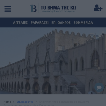
ΑΓΓΕΛΙΕΣ
PAPARAZZI
ΕΠ. ΟΔΗΓΟΣ
ΕΦΗΜΕΡΙΔΑ
Home
Επικαιρότητα
Απάντηση της Περιφέρειας σε σημερινό
δημοσίευμα της εφημερίδας Documento