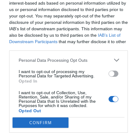
interest-based ads based on personal information utilized by
Η ανωνυμία είναι το καλύτερο κρησφύγετο δειλίας και
us or personal information disclosed to third parties prior to
χυδαιότητας!
your opt-out. You may separately opt-out of the further
disclosure of your personal information by third parties on the
IAB’s list of downstream participants. This information may
Σχόλια 0
also be disclosed by us to third parties on the
IAB’s List of
Downstream Participants
that may further disclose it to other
third parties.
Personal Data Processing Opt Outs
Πρόσθεσε ένα σχόλιο
I want to opt-out of processing my
Personal Data for Targeted Advertising.
ΟΝΟΜΑ
Opted In
I want to opt-out of Collection, Use,
Retention, Sale, and/or Sharing of my
Personal Data that Is Unrelated with the
ΤΙΤΛΟΣ
Purposes for which it was collected.
Opted Out
CONFIRM
ΣΧΟΛΙΟ