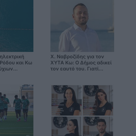
 ηλεκτρική
Χ. Ναβροζίδης για τον
Ρόδου και Κω
ΧΥΤΑ Kω: Ο Δήμος αδικεί
ύχιων
τον εαυτό του. Γιατί
 την
επιμένει με την
 Ελλάδα
προσωρινή, ενώ η
οριστική λύση έχει ήδη
δρομολογηθεί;