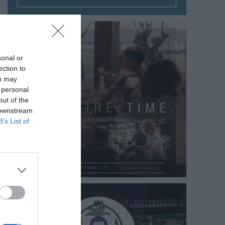
sonal or
ection to
ou may
 personal
out of the
 downstream
B’s List of