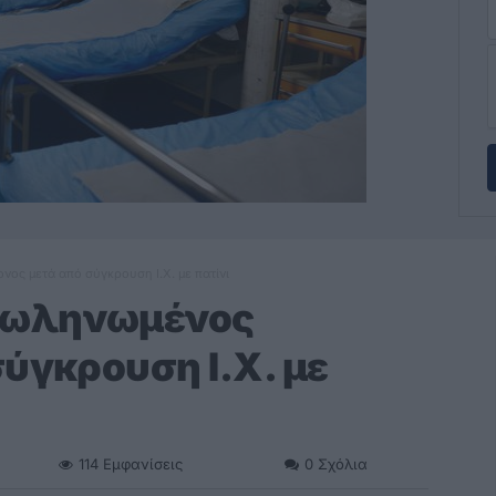
ος μετά από σύγκρουση Ι.Χ. με πατίνι
σωληνωμένος
ύγκρουση Ι.Χ. με
114
Εμφανίσεις
0
Σχόλια