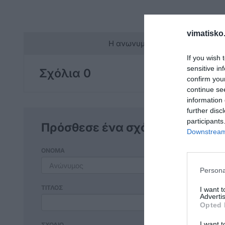
vimatisko.
Η ανωνυμία είναι το καλύτερο 
If you wish 
sensitive in
Σχόλια 0
confirm you
continue se
information 
further disc
participants
Πρόσθεσε ένα σχόλιο
Downstream 
ΟΝΟΜΑ
Persona
ΤΙΤΛΟΣ
I want 
Advertis
Opted 
I want t
ΣΧΟΛΙΟ