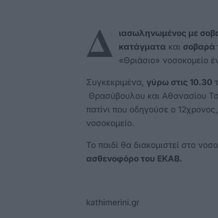
Δ
ιασωληνωμένος με σοβ
κατάγματα
και
σοβαρά
«Θριάσιο» νοσοκομείο έν
Συγκεκριμένα,
γύρω στις 10.30
τ
Θρασύβουλου και Αθανασίου Τσ
πατίνι που οδηγούσε ο 12χρονος
νοσοκομείο.
Το παιδί θα διακομιστεί στο νο
ασθενοφόρο του ΕΚΑΒ.
kathimerini.gr