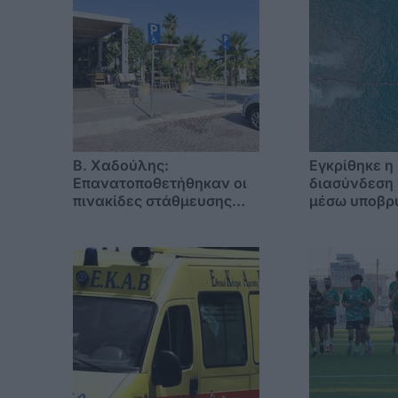
B. Xαδούλης:
Εγκρίθηκε η
Επανατοποθετήθηκαν οι
διασύνδεση 
πινακίδες στάθμευσης
μέσω υποβρ
ΑMΕΑ στο Τιγκάκι - Ένα
καλωδίων με
μπράβο στον πρόεδρο
ηπειρωτική
κοινότητας Ζηπαρίου