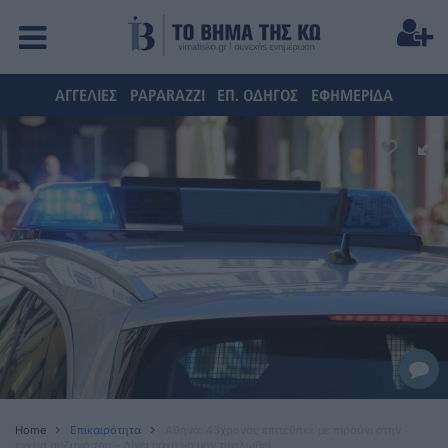
ΑΓΓΕΛΙΕΣ
PAPARAZZI
ΕΠ. ΟΔΗΓΟΣ
ΕΦΗΜΕΡΙΔΑ
Home
Επικαιρότητα
Αθήνα: 43χρονος επιτέθηκε με πιρούνι στην
έγκυο σύζυγό του - Δίνει μάχη να μην τυφλωθεί