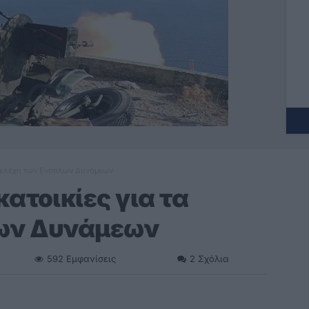
στελέχη των Ενόπλων Δυνάμεων
ατοικίες για τα
ων Δυνάμεων
592
Εμφανίσεις
2
Σχόλια