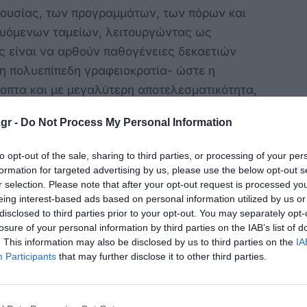
ιουσίας, των προγραμμάτων, των πόρων και
όμενων ταμείων, λειτουργώντας ως
ς είναι να αρθούν παθογένειες δεκαετιών
 η πολυεπίπεδη γραφειοκρατία- ώστε η
κοπτα και με μεγαλύτερη αποτελεσματικότητα,
 με επιπλέον διοικητικό βάρος.
gr -
Do Not Process My Personal Information
όμου αποτελεί και η θεσμοθέτηση
to opt-out of the sale, sharing to third parties, or processing of your per
υστήματος, το οποίο θα επιτρέπει την πλήρη
formation for targeted advertising by us, please use the below opt-out s
ολούθηση τόσο των ακινήτων του ΤΑΕΘΑ όσο
r selection. Please note that after your opt-out request is processed y
φαρμογής της νέας ρύθμισης. Με τον τρόπο
eing interest-based ads based on personal information utilized by us or
disclosed to third parties prior to your opt-out. You may separately opt-
ας επιχειρεί να θεραπεύσει μία από τις πιο
losure of your personal information by third parties on the IAB’s list of
θόντος: την απουσία ενιαίου μητρώου
. This information may also be disclosed by us to third parties on the
IA
ία έως σήμερα λειτουργούσε ανασταλτικά στην
Participants
that may further disclose it to other third parties.
θμισης αφορά την ίδρυση του Φορέα