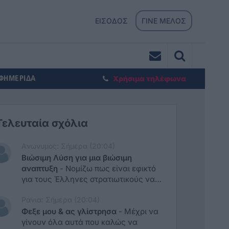
ΕΙΣΟΔΟΣ
ΓΙΝΕ ΜΕΛΟΣ
ΕΦΗΜΕΡΙΔΑ
Χρήσιμα τηλέφωνα
Τελευταία σχόλια
Aνωνυμος: Σήμερα (20:04)
Βιώσιμη Λύση για μια βιώσιμη
αναπτυξη
-
Νομίζω πως είναι εφικτό
για τους Έλληνες στρατιωτικούς να
νοικιάσουν σπίτια στα απέναντι
Ρανια: Σήμερα (20:04)
παράλια της Τουρκίας, και η οικεία
Δημοτική Αρχή να μεριμνήσει για την
Φεξε μου & ας γλίστρησα
-
Μέχρι να
καθημερινή ατμοπλοιικη μετάβαση,
γίνουν όλα αυτά που καλώς να