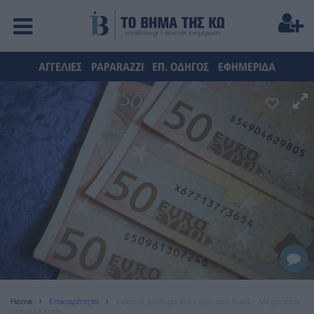
ΑΓΓΕΛΙΕΣ
PAPARAZZI
ΕΠ. ΟΔΗΓΟΣ
ΕΦΗΜΕΡΙΔΑ
Home
Επικαιρότητα
Εφάπαξ επίδομα 150 ευρώ ανά παιδί – Μέχρι πότε
καταβάλλεται