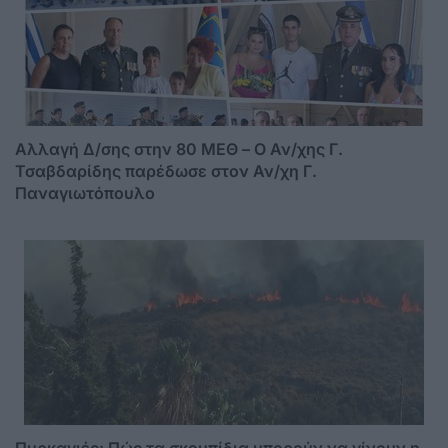
Αλλαγή Δ/σης στην 80 ΜΕΘ – Ο Αν/χης Γ.
Τσαβδαρίδης παρέδωσε στον Αν/χη Γ.
Παναγιωτόπουλο
Πυρκαγιές: Πώς τα σκουπίδια μπορούν να γίνουν η