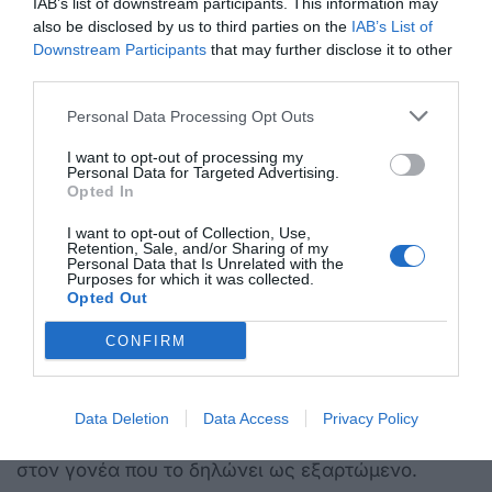
IAB’s list of downstream participants. This information may
που αφορά στα κοινά εξαρτώμενα τέκνα
also be disclosed by us to third parties on the
IAB’s List of
καταβάλλεται κατά το ήμισυ σε έκαστο γονέα. Για
Downstream Participants
that may further disclose it to other
third parties.
τα μη κοινά εξαρτώμενα τέκνα, η ενίσχυση
καταβάλλεται κατά το ήμισυ σε έκαστο γονέα, εάν
Personal Data Processing Opt Outs
και οι δύο γονείς τα δηλώνουν ως εξαρτώμενα,
I want to opt-out of processing my
άλλως καταβάλλεται στο σύνολό της στον γονέα
Personal Data for Targeted Advertising.
Opted In
που τα δηλώνει ως εξαρτώμενα.
I want to opt-out of Collection, Use,
Retention, Sale, and/or Sharing of my
γ) Σε περίπτωση προσθήκης εξαρτώμενου τέκνου
Personal Data that Is Unrelated with the
Purposes for which it was collected.
μετά την υποβολή δήλωσης φορολογίας
Opted Out
εισοδήματος φορολογικού έτους 2024, η ενίσχυση
CONFIRM
καταβάλλεται κατά το ήμισυ σε κάθε γονέα, εάν
το τέκνο εμφανίζεται κατά την 31η Ιουλίου 2026
στο Μητρώο της ΑΑΔΕ ως εξαρτώμενο τέκνο δύο
Data Deletion
Data Access
Privacy Policy
γονέων. Διαφορετικά καταβάλλεται εξ ολοκλήρου
στον γονέα που το δηλώνει ως εξαρτώμενο.