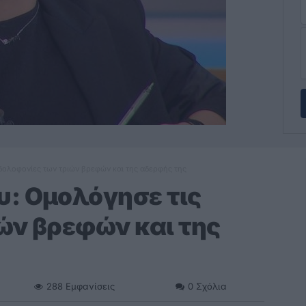
δολοφονίες των τριών βρεφών και της αδερφής της
: Ομολόγησε τις
ών βρεφών και της
288
Εμφανίσεις
0
Σχόλια