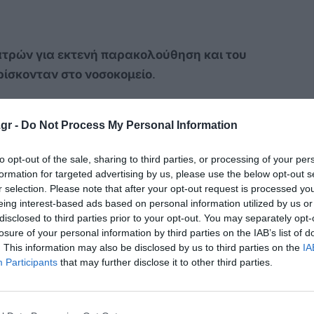
ατρών για εκτενή παρακολούθηση και του
ρίσκονταν στο νοσοκομείο
.
ρθεί ο αιφνίδιος νεογνικός θάνατος
ρικό επιληψίας.
gr -
Do Not Process My Personal Information
ουμπάρας και οι φωτογραφίες
to opt-out of the sale, sharing to third parties, or processing of your per
τις 3.30 τα ξημερώματα, η κουμπάρα της
formation for targeted advertising by us, please use the below opt-out s
r selection. Please note that after your opt-out request is processed y
του τρίτου παιδιού είχε αφήσει το βρέφος στο
eing interest-based ads based on personal information utilized by us or
. Στις 5.15, η Μουρτζούκου φέρεται να κάλεσε
disclosed to third parties prior to your opt-out. You may separately opt-
ν ενημέρωσε πως βρίσκεται μαζί με το παιδί στο
losure of your personal information by third parties on the IAB’s list of
. This information may also be disclosed by us to third parties on the
IA
η από τη Μουρτζούκου στο σπίτι, στις 05.47.
Participants
that may further disclose it to other third parties.