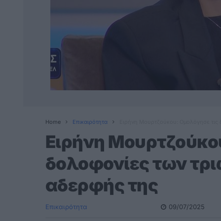
Home
Επικαιρότητα
Ειρήνη Μουρτζούκου: Ομολόγησε τις 
Ειρήνη Μουρτζούκου
δολοφονίες των τρι
αδερφής της
Επικαιρότητα
09/07/2025