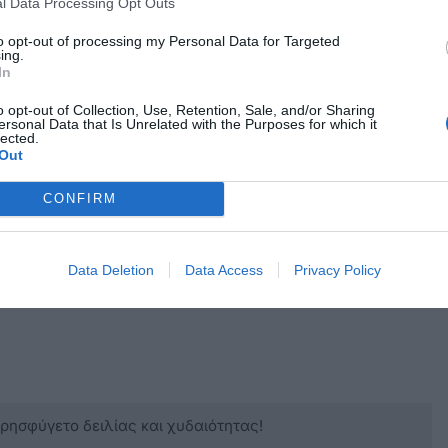
ου έστελνε φωτογραφίες του παιδιού, το
l Data Processing Opt Outs
 τις αισθήσεις του, σε κοινό τους φίλο. Στις
to opt-out of processing my Personal Data for Targeted
ing.
σε διαφορετικές «σκηνοθετημένες» πόζες.
In
o opt-out of Collection, Use, Retention, Sale, and/or Sharing
ersonal Data that Is Unrelated with the Purposes for which it
lected.
Out
CONFIRM
Data Deletion
Data Access
Privacy Policy
κρησφύγετο δειλίας και χυδαιότητας!