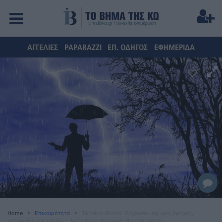
ΑΓΓΕΛΙΕΣ
PAPARAZZI
ΕΠ. ΟΔΗΓΟΣ
ΕΦΗΜΕΡΙΔΑ
Home
Επικαιρότητα
Έκτακτο δελτίο: Έρχονται ισχυρές βροχές,
καταιγίδες και χαλάζι – Δείτε ποιες περιοχές θα επηρεάσει