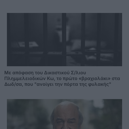
Mε απόφαση του Δικαστικού Σ/λιου
Πλημμελειοδικών Κω, το πρώτο «βραχιολάκι» στα
Δωδ/σα, που "ανοίγει την πόρτα της φυλακής"