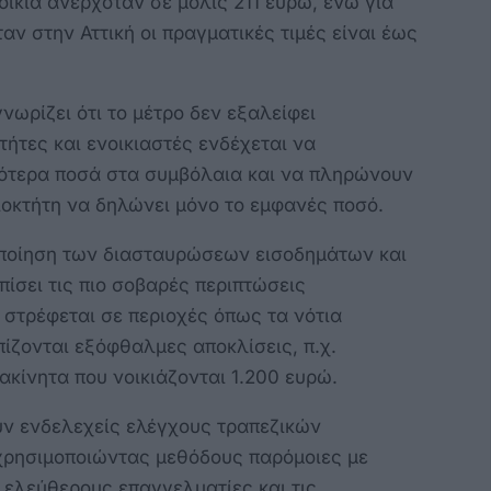
οικία ανερχόταν σε μόλις 211 ευρώ, ενώ για
αν στην Αττική οι πραγματικές τιμές είναι έως
γνωρίζει ότι το μέτρο δεν εξαλείφει
τήτες και ενοικιαστές ενδέχεται να
ότερα ποσά στα συμβόλαια και να πληρώνουν
διοκτήτη να δηλώνει μόνο το εμφανές ποσό.
κοποίηση των διασταυρώσεων εισοδημάτων και
ίσει τις πιο σοβαρές περιπτώσεις
 στρέφεται σε περιοχές όπως τα νότια
πίζονται εξόφθαλμες αποκλίσεις, π.χ.
ακίνητα που νοικιάζονται 1.200 ευρώ.
υν ενδελεχείς ελέγχους τραπεζικών
χρησιμοποιώντας μεθόδους παρόμοιες με
 ελεύθερους επαγγελματίες και τις