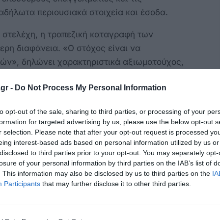
 αδήλωτα περιουσιακά στοιχεία και έσοδα.
 στελέχη, η τραπεζική καταγραφή των
ρη διαφάνεια. «Ο στόχος είναι να
ών», δηλώνει χαρακτηριστικά αξιωματούχος,
εις μετρητών κρύβουν φορολογικούς
gr -
Do Not Process My Personal Information
ζική πληρωμή προσφέρει πρόσβαση στη
to opt-out of the sale, sharing to third parties, or processing of your per
formation for targeted advertising by us, please use the below opt-out s
αι αξιόπιστα δεδομένα, ενισχύοντας τις
r selection. Please note that after your opt-out request is processed y
ς πολιτικής, βάσει πραγματικών αριθμών.
eing interest-based ads based on personal information utilized by us or
disclosed to third parties prior to your opt-out. You may separately opt-
 1η Ιανουαρίου 2020 τα
losure of your personal information by third parties on the IAB’s list of
. This information may also be disclosed by us to third parties on the
IA
λονται υποχρεωτικά μέσω τραπεζών, βάσει του
Participants
that may further disclose it to other third parties.
ου μέτρου συνεπάγεται πως το ενοίκιο δεν
δη της επιχείρησης. Το μέτρο αυτό συνέβαλε
σών και στη μείωση της φοροδιαφυγής στον