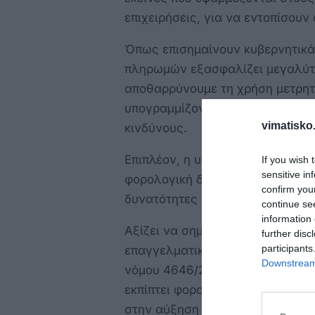
επιχειρήσεις, για να εντοπίσουν
Όπως επισημαίνουν κυβερνητικά
πληρωμών εξασφαλίζει μεγαλύτε
αποθαρρύνουμε τη χρήση μετρητ
υπογραμμίζοντας ότι οι αναλήψ
vimatisko.
κινδύνους.
Επιπλέον, η υποχρεωτική τραπε
If you wish 
sensitive in
φορολογική διοίκηση σε άμεσα κ
confirm you
δυνατότητες άσκησης στεγαστική
continue se
information 
Αξίζει να σημειωθεί ότι από την
further disc
participants
επαγγελματικά ενοίκια καταβάλ
Downstream 
νόμου 4646/2019. Η μη τήρηση τ
εκπίπτει φορολογικά από τα κέρ
στην αύξηση των δηλωθέντων πο