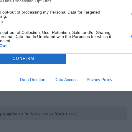
l Data Processing Opt Outs
to opt-out of processing my Personal Data for Targeted
ing.
ρα για την αξιοποίηση αδιάθετων ακινήτων,
In
τελεί κεντρικό πρόβλημα της κοινωνίας. Σε
o opt-out of Collection, Use, Retention, Sale, and/or Sharing
Κυριάκος Μητσοτάκης αναφέρθηκε σε κίνητρα
ersonal Data that Is Unrelated with the Purposes for which it
lected.
υν κενές κατοικίες, αλλά και αντικίνητρα για
Out
ν αδιάθετες.
CONFIRM
Data Deletion
Data Access
Privacy Policy
κρησφύγετο δειλίας και χυδαιότητας!