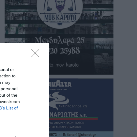
sonal or
ection to
ou may
 personal
out of the
 downstream
B’s List of