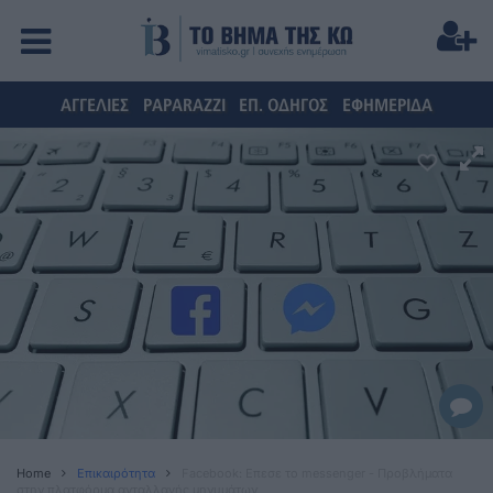
ΑΓΓΕΛΙΕΣ
PAPARAZZI
ΕΠ. ΟΔΗΓΟΣ
ΕΦΗΜΕΡΙΔΑ
Home
Επικαιρότητα
Facebook: Επεσε το messenger - Προβλήματα
στην πλατφόρμα ανταλλαγής μηνυμάτων