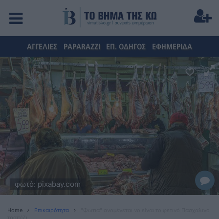
ΑΓΓΕΛΙΕΣ
PAPARAZZI
ΕΠ. ΟΔΗΓΟΣ
ΕΦΗΜΕΡΙΔΑ
φωτό: pixabay.com
Home
Επικαιρότητα
"Φωτιά" αναμένεται να είναι το φετινό Πασχαλινό
τραπέζι