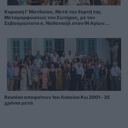
Κυριακή Ι’ Ματθαίου, Μετά την Εορτή της
Μεταμορφώσεως του Σωτήρος, με τον
Σεβασμιώτατο κ. Ναθαναήλ στον ΙΝ Αγίων
Πάντων Κω
Reunion αποφοίτων 1ου Λυκείου Κω 2001 - 25
χρόνια μετά