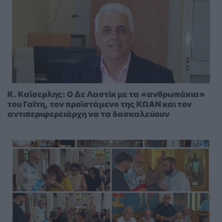
K. Kαϊσερλης: Ο Δε Λαστίκ με τα «ανθρωπάκια»
του Γαϊτη, τον προϊστάμενο της ΚΩΑΝ και τον
αντιπεριφερειάρχη να τα δασκαλεύουν