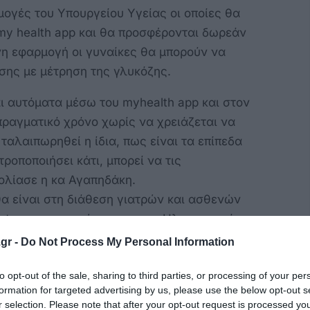
ρμογές του Υπουργείου Υγείας οι οποίες θα
my health app και θα προσφέρονται δωρεάν
νη εφαρμογή οι γυναίκες θα μπορούν να
σης με μέτρηση της γλυκόζης.
 αυτόματα μέσω του myhealth app και στον
 πραγματικό χρόνο χωρίς να χρειάζεται να
 ταλαιπωρηθεί η ίδια, πως είναι τα επίπεδα
ροποποιήσει κάτι, μπορεί να τις
λίασε η κα Αγαπηδάκη.
θα είναι στη διάθεση γιατρών και ασθενών
ληψης και καταχώρησης στον Ηλεκτρονικό
gr -
Do Not Process My Personal Information
θινόπωρο στο πρόγραμμα «Προλαμβάνω» θα
to opt-out of the sale, sharing to third parties, or processing of your per
 για την πρόληψη της νεφρικής
formation for targeted advertising by us, please use the below opt-out s
r selection. Please note that after your opt-out request is processed y
ληψη και καταπολέμηση της παχυσαρκίας.