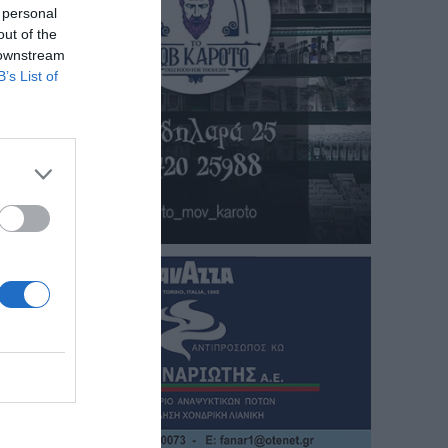
 personal
out of the
 downstream
B’s List of