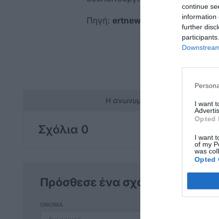
continue se
information 
Πηγή:
ertnews.gr
further disc
participants
Downstream 
Persona
Η ανωνυμία είναι το καλύτερο 
I want 
Advertis
Opted 
Σχόλια 0
I want t
of my P
was col
Opted 
Πρόσθεσε ένα σχόλιο
ΟΝΟΜΑ