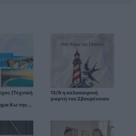
χος (Τεχνική
13/8 η καλοκαιρινή
γιορτή του Σβουρένειου
ημα Κω της
α νησιά, η
εν επιδέχεται
 σεζόν δεν