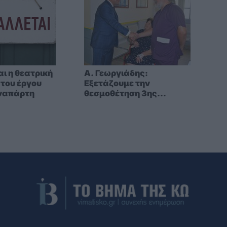
ι η θεατρική
A. Γεωργιάδης:
του έργου
Eξετάζουμε την
οναπάρτη
θεσμοθέτηση 3ης
κατηγορίας κινήτρων
ειδικά για τα νοσοκομεία
στα νησιά