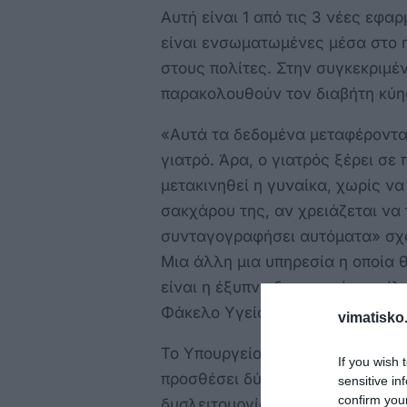
Αυτή είναι 1 από τις 3 νέες εφα
είναι ενσωματωμένες μέσα στο 
στους πολίτες. Στην συγκεκριμέ
παρακολουθούν τον διαβήτη κύη
«Αυτά τα δεδομένα μεταφέρονται
γιατρό. Άρα, ο γιατρός ξέρει σε
μετακινηθεί η γυναίκα, χωρίς να
σακχάρου της, αν χρειάζεται να τ
συνταγογραφήσει αυτόματα» σχο
Μια άλλη μια υπηρεσία η οποία 
είναι η έξυπνη δημιουργία περί
Φάκελο Υγείας του ραντεβού.
vimatisko.
Το Υπουργείο Υγείας από το φ
If you wish 
προσθέσει δύο νέα προγράμματα
sensitive in
confirm you
δυσλειτουργίας και για την πρό