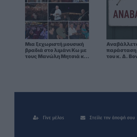
Μια ξεχωριστή μουσική
Αναβάλλετα
βραδιά στο λιμάνι Κω με
παράσταση 
τους Μανώλη Μητσιά και
του κ. Δ. Β
Alexandra Gravas
Γίνε μέλος
Στείλε την άποψή σου