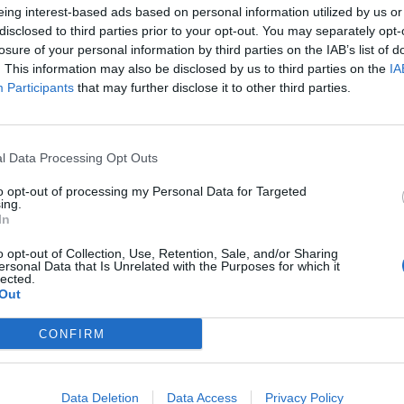
eing interest-based ads based on personal information utilized by us or
disclosed to third parties prior to your opt-out. You may separately opt-
losure of your personal information by third parties on the IAB’s list of
. This information may also be disclosed by us to third parties on the
IA
Participants
that may further disclose it to other third parties.
l Data Processing Opt Outs
κρησφύγετο δειλίας και χυδαιότητας!
to opt-out of processing my Personal Data for Targeted
ing.
In
o opt-out of Collection, Use, Retention, Sale, and/or Sharing
ersonal Data that Is Unrelated with the Purposes for which it
lected.
Out
CONFIRM
Data Deletion
Data Access
Privacy Policy