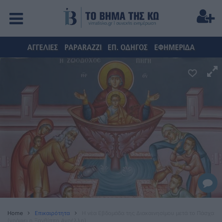
ΑΓΓΕΛΙΕΣ
PAPARAZZI
ΕΠ. ΟΔΗΓΟΣ
ΕΦΗΜΕΡΙΔΑ
Home
Επικαιρότητα
Η νέα Εβδομάδα της Διακαινησίμου μετά το Πάσχα
(γράφει η Ξανθίππη Αγρέλλη)