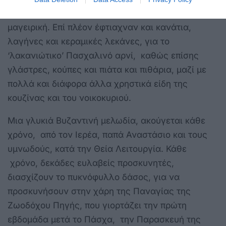
τσουκάλια, που τα χρησιμοποιούσαν στην
μαγειρική. Επί πλέον έφτιαχναν και κανάτια,
λαγήνες και κεραμικές λεκάνες, για το
‘λακανιώτικο’ Πασχαλινό αρνί, καθώς επίσης
γλάστρες, κούπες και πιάτα και πιθάρια, μαζί με
πολλά και διάφορα άλλα χρηστικά είδη της
κουζίνας και του νοικοκυριού.
Μια γλυκιά Βυζαντινή μελωδία, ακούγεται κάθε
χρόνο, από τον Ιερέα, παπά Αναστάσιο και τους
υμνωδούς, κατά την Θεία Λειτουργία. Κάθε
χρόνο, δεκάδες ευλαβείς προσκυνητές,
διασχίζουν το πυκνόφυλλο δάσος, για να
προσκυνήσουν στην χάρη της Παναγίας της
Ζωοδόχου Πηγής, που γιορτάζει την πρώτη
εβδομάδα μετά το Πάσχα, την Παρασκευή της