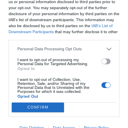
us or personal information disclosed to third parties prior to
Τσουκαλαριά της Κω. Το μικρό Εξωκλήσι, είναι
your opt-out. You may separately opt-out of the further
disclosure of your personal information by third parties on the
όλο κτισμένο από πέτρα και έχει την δική του
IAB’s list of downstream participants. This information may
Θρησκευτική και ιστορική αξία. Βρίσκεται στο
also be disclosed by us to third parties on the
IAB’s List of
ψηλότερο σημείο της περιοχής στον Αμπάβρη,
Downstream Participants
that may further disclose it to other
third parties.
όπου δίπλα του περνά μικρός, ειδυλλιακός,
πλούσιος χείμαρρος. Ο Ναΐσκος κτίστηκε από το
Personal Data Processing Opt Outs
1929 και έχει παμπάλαιες, τοιχογραφίες
I want to opt-out of processing my
-νωπογραφίες και Αγιογραφίες, με μέγιστη
Personal Data for Targeted Advertising.
Opted In
Θρησκευτική και Αρχαιολογική αξία, όσες από
αυτές βέβαια διασώζονται. Το Εξωκλήσι είναι
I want to opt-out of Collection, Use,
Retention, Sale, and/or Sharing of my
ευλαβικά αφιερωμένο, στην Παναγία της
Personal Data that Is Unrelated with the
Purposes for which it was collected.
Ζωοδόχου Πηγής και είναι κτισμένο στην περιοχή
Opted Out
Τσουκαλαριά. Μετά την Καρδάμαινα και τα
CONFIRM
ξακουστά κεραμικά στα κεραμουργεία της,
υπήρχαν και τα πηλοποιία στα Τσουκαλαριά, όπου
οι αγγειοπλάστες κατασκεύαζαν κυρίως πήλινα
Data Deletion
Data Access
Privacy Policy