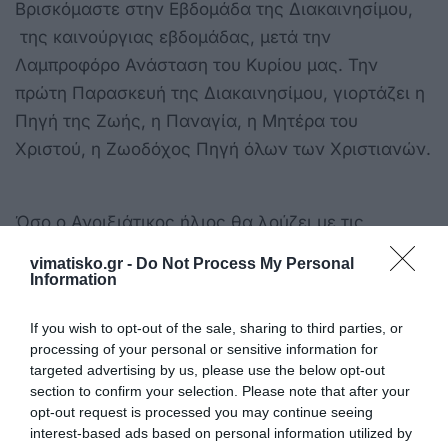
Βρισκόμαστε στην Εβδομάδα της Διακαινησίμου,
της καινούργιας εβδομάδας, μετά την
Λαμπροφόρο Ανάσταση του Κυρίου μας. Την
πρώτη Παρασκευή της Διακαινησίμου, γιορτάζει η
Πηγή της Ζωής, η Παναγία, η Μητέρα του
Χριστού, η Ζωοδόχος Πηγή όλων των Χριστιανών.
Όσο ο Ανοιξιάτικος ήλιος θα λούζει με τις
πρωινές λαμπερές ακτίνες του τη γύρω πλάση,
vimatisko.gr -
Do Not Process My Personal
ζωγραφίζοντας τη χρυσή Ανατολή, οι πιστοί
Information
ευλαβικά θα ανηφορίζουν για να
If you wish to opt-out of the sale, sharing to third parties, or
παρακολουθήσουν την Θεία Λειτουργία. Στις
processing of your personal or sensitive information for
φυλλωσιές του παρακείμενου δάσους, όπου
targeted advertising by us, please use the below opt-out
βρίσκουν καταφύγιο χιλιάδες ωδικά πουλιά και
section to confirm your selection. Please note that after your
opt-out request is processed you may continue seeing
μυριάδες πολύχρωμες πεταλούδες, βρίσκεται
interest-based ads based on personal information utilized by
κρυμμένο το Εκκλησάκι της Παναγιάς, στα