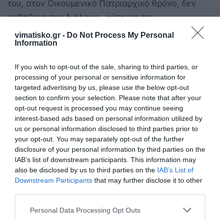
του, στον Οικουμενικό Πατριαρχικό θρόνο, δεν
φοβήθηκε τον διάλογο, ούτε και την
αντιπαράθεση, στα Παγκόσμια Συνέδρια.
vimatisko.gr -
Do Not Process My Personal
Information
Τόνιζε δε, την ανάγκη προστασίας του πλανήτη,
σε θάλασσες, σε ποτάμια, σε βουνά και σε
If you wish to opt-out of the sale, sharing to third parties, or
processing of your personal or sensitive information for
λιβάδια, ώστε να αποφευχθούν ο ι δραματικές
targeted advertising by us, please use the below opt-out
συνέπειες, της Κλιματικής Αλλαγής στη Γη. Ο
section to confirm your selection. Please note that after your
Πατριάρχης Βαρθολομαίος αγωνίζεται, για να
opt-out request is processed you may continue seeing
interest-based ads based on personal information utilized by
πείσει τους κυβερνώντες και την κοινή γνώμη, ότι
us or personal information disclosed to third parties prior to
η βιώσιμη ανάπτυξη, είναι υπόθεση όλων μας και
your opt-out. You may separately opt-out of the further
κυρίως των παιδιών.
disclosure of your personal information by third parties on the
IAB’s list of downstream participants. This information may
also be disclosed by us to third parties on the
IAB’s List of
Όμως πρέπει να περιορίσουμε την απληστία, τον
Downstream Participants
that may further disclose it to other
τρόπο που υπέρ-καταναλώνουμε και να
third parties.
περάσουμε αυτό το μήνυμα, στα παιδιά μας. Διότι
Personal Data Processing Opt Outs
όταν χάνουν τα παιδιά, την ελπίδα αυτό αποτελεί,