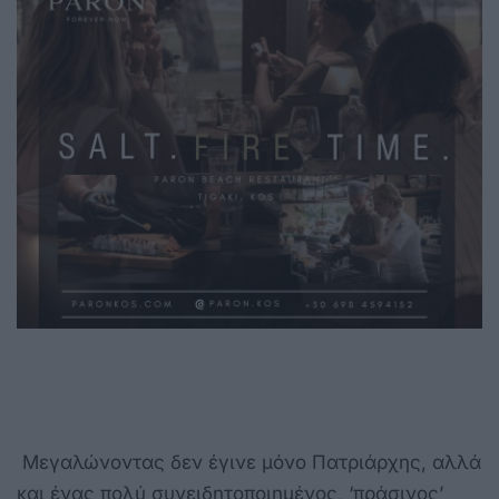
Μεγαλώνοντας δεν έγινε μόνο Πατριάρχης, αλλά
και ένας πολύ συνειδητοποιημένος, ‘πράσινος’