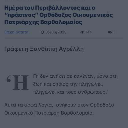
Ημέρα του Περιβάλλοντος και ο
“πράσινος” Ορθόδοξος Οικουμενικός
Πατριάρχης Βαρθολομαίος
Επικαιρότητα
05/06/2026
144
1
Γράφει η Ξανθίππη Αγρέλλη
‘Η
Γη δεν ανήκει σε κανέναν, μόνο στη
ζωή και όποιος την πληγώνει,
πληγώνει και τους ανθρώπους.’
Αυτά τα σοφά λόγια, ανήκουν στον Ορθόδοξο
Οικουμενικό Πατριάρχη Βαρθολομαίο.