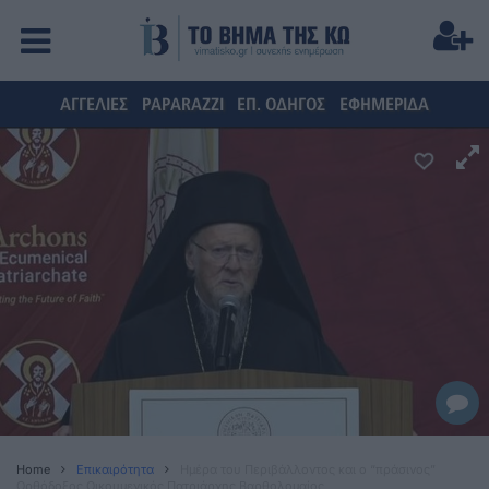
ΑΓΓΕΛΙΕΣ
PAPARAZZI
ΕΠ. ΟΔΗΓΟΣ
ΕΦΗΜΕΡΙΔΑ
Home
Επικαιρότητα
Ημέρα του Περιβάλλοντος και ο “πράσινος”
Ορθόδοξος Οικουμενικός Πατριάρχης Βαρθολομαίος