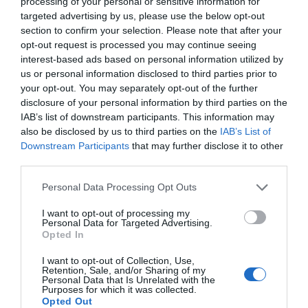
processing of your personal or sensitive information for
του 2024 (212 χιλ.). Τέλος, τον Μάιο, ο αριθμός
targeted advertising by us, please use the below opt-out
των καταλυμάτων διαμορφώθηκε σε 236 χιλ.,
section to confirm your selection. Please note that after your
αυξημένος κατά +18 χιλ. σε σύγκριση με τα 218
opt-out request is processed you may continue seeing
interest-based ads based on personal information utilized by
χιλ. του Μαΐου 2024. Η αύξηση αυτή ενισχύει
us or personal information disclosed to third parties prior to
περαιτέρω την ανοδική τροχιά που είχε
your opt-out. You may separately opt-out of the further
διαμορφωθεί από την αρχή του έτους.
disclosure of your personal information by third parties on the
IAB’s list of downstream participants. This information may
also be disclosed by us to third parties on the
IAB’s List of
Ο αριθμός των κλινών βραχυχρόνιας μίσθωσης
Downstream Participants
that may further disclose it to other
σε εθνικό επίπεδο καταγράφει σταθερή ανοδική
third parties.
πορεία το α’ πεντάμηνο του 2025, συνεχίζοντας τη
Personal Data Processing Opt Outs
θετική τάση του 2024.
I want to opt-out of processing my
Το β’ τρίμηνο ξεκίνησε με ισχυρή άνοδο, καθώς
Personal Data for Targeted Advertising.
Opted In
τον Απρίλιο καταγράφηκαν 1.008 χιλ. κλίνες,
αυξημένες κατά +73 χιλ. σε σχέση με τις 935 χιλ.
I want to opt-out of Collection, Use,
Retention, Sale, and/or Sharing of my
του Απριλίου 2024, ενισχύοντας τη θετική πορεία
Personal Data that Is Unrelated with the
Purposes for which it was collected.
του προηγούμενου τριμήνου. Τον Μάιο, ο αριθμός
Opted Out