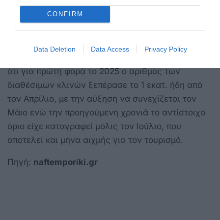
των διαθέσιμων κλινών διαμορφώθηκε σε 1,038
CONFIRM
εκατ., καταγράφοντας αύξηση +76 χιλ. σε
σύγκριση με τις 962 χιλ. του Μαΐου 2024.
Data Deletion
Data Access
Privacy Policy
Αξιοσημείωτο είναι, σύμφωνα με το ΙΝΣΕΤΕ,
ότι για πρώτη φορά το 2025 ο αριθμός των
διαθέσιμων κλινών ξεπέρασε το 1 εκατ. ήδη από
τον Απρίλιο, με την αύξηση να συνεχίζεται τον
Μάιο ενώ την προηγούμενη χρονιά το αντίστοιχο
όριο είχε καταγραφεί μόλις τον Ιούλιο, που
αποτελεί και μήνα αιχμής για τον τουρισμό.
Πηγή:
naftemporiki.gr