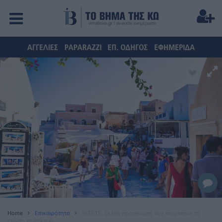
ΑΓΓΕΛΙΕΣ
PAPARAZZI
ΕΠ. ΟΔΗΓΟΣ
ΕΦΗΜΕΡΙΔΑ
Home
Επικαιρότητα
ΙΝΣΕΤΕ: Οι top προορισμοί των τουριστών το
πρώτο πεντάμηνο