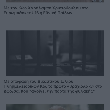
Με τον Κώο Χαράλαμπο Χριστοδούλου στο
Ευρωμπάσκετ U16 η Εθνική Παίδων
Mε απόφαση του Δικαστικού Σ/λιου
Πλημμελειοδικών Κω, το πρώτο «βραχιολάκι» στα
Δωδ/σα, που "ανοίγει την πόρτα της φυλακής"