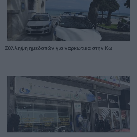
Σύλληψη ημεδαπών για ναρκωτικά στην Κω