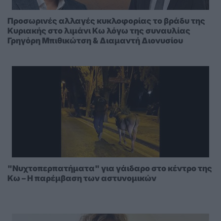
Προσωρινές αλλαγές κυκλοφορίας το βράδυ της
Κυριακής στο λιμάνι Κω λόγω της συναυλίας
Γρηγόρη Μπιθικώτση & Διαμαντή Διονυσίου
"Νυχτοπερπατήματα" για γάιδαρο στο κέντρο της
Κω – Η παρέμβαση των αστυνομικών