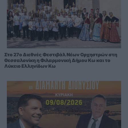
Στο 27ο Διεθνές Φεστιβάλ Νέων Ορχηστρών στη
Θεσσαλονίκη η Φιλαρμονική Δήμου Κω και το
Λύκειο Ελληνίδων Κω