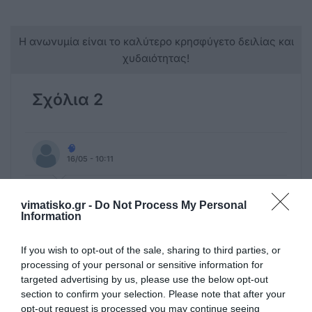
Η ανωνυμία είναι το καλύτερο κρησφύγετο δειλίας και
χυδαιότητας!
Σχόλια 2
🧠
16/05 - 10:11
..ΚΑΊ ΌΙ ΠΑΡΑΚΛΉΣΕΙΣ...
vimatisko.gr -
Do Not Process My Personal
??
Information
Ανώνυμος
If you wish to opt-out of the sale, sharing to third parties, or
15/05 - 20:16
processing of your personal or sensitive information for
targeted advertising by us, please use the below opt-out
!!!!
section to confirm your selection. Please note that after your
Τώρα αναλαμβάνουν τα φροντιστήρια!!!!
opt-out request is processed you may continue seeing