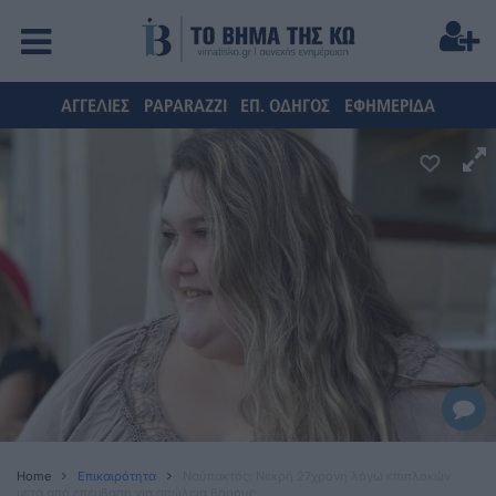
ΑΓΓΕΛΙΕΣ
PAPARAZZI
ΕΠ. ΟΔΗΓΟΣ
ΕΦΗΜΕΡΙΔΑ
Home
Επικαιρότητα
Ναύπακτος: Νεκρή 27χρονη λόγω επιπλοκών
μετά από επέμβαση για απώλεια βάρους