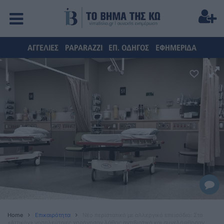
ΑΓΓΕΛΙΕΣ
PAPARAZZI
ΕΠ. ΟΔΗΓΟΣ
ΕΦΗΜΕΡΙΔΑ
Home
Επικαιρότητα
Νέο περιστατικό με αλλεργικό επεισόδιο: Στο
«Αττικόν» νοσηλεύτριες χορήγησαν λάθος αντιβιοτικό και συνελήφθησαν