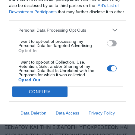
Ο Ξεναγός προετοιμάζει την εκδρομή και την
also be disclosed by us to third parties on the
IAB’s List of
εκτελεί σύμφωνα με το πρόγραμμα που του δίνει ο
Downstream Participants
that may further disclose it to other
third parties.
εργοδότης του.
Personal Data Processing Opt Outs
-Καλούμαστε να ενισχύσουμε την τουριστική
οικονομία , ωσάν τούτο να είναι δικό μας έργο και
I want to opt-out of processing my
Personal Data for Targeted Advertising.
ευθύνη .
Opted In
I want to opt-out of Collection, Use,
Η Πανελλήνια Ομοσπονδία Ξεναγών ζητά μια
Retention, Sale, and/or Sharing of my
Personal Data that Is Unrelated with the
εποικοδομητική συνεργασία με το Υπουργείο
Purposes for which it was collected.
Τουρισμού ώστε να προστατευτεί η ουσία του
Opted Out
επαγγέλματος του ξεναγού αλλά και ο
CONFIRM
εργαζόμενος/άνθρωπος Ξεναγός .
ΚΑΤΑΔΙΚΑΖΟΥΜΕ ΤΗΝ ΠΡΟΣΠΑΘΕΙΑ
Data Deletion
Data Access
Privacy Policy
ΑΠΟΔΟΜΗΣΗΣ ΤΟΥ ΕΠΑΓΓΕΛΜΑΤΟΣ ΤΟΥ
ΞΕΝΑΓΟΥ ΚΑΙ ΤΗΝ ΕΙΣΑΓΩΓΗ ΥΠΟΧΡΕΩΣΕΩΝ ΚΑΙ