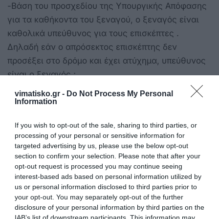
-Βάση του προσχεδίου της Υπουργικής Απόφασης
για τα καθήκοντα του ξεναγού, ο ξεναγός είναι
καθολικά υπεύθυνος για τους επισκέπτες .
Δηλαδή εάν ο απρόσεκτος επισκέπτης δεν
προσέξει στο δρόμο και έχει ατύχημα, υπεύθυνος
είναι ο ξεναγός ;
vimatisko.gr -
Do Not Process My Personal
-Θεσπίζεται ως υποχρέωση των ξεναγών η
Information
αντοχή στη σωματική και πνευματική κόπωση και
στις αντίξοες περιβαλλοντικές συνθήκες !!!
If you wish to opt-out of the sale, sharing to third parties, or
processing of your personal or sensitive information for
-Καλούμαστε να παρέχουμε πρώτες βοήθειες ενώ
targeted advertising by us, please use the below opt-out
section to confirm your selection. Please note that after your
δεν τις διδασκόμαστε στις Σχολές Ξεναγών !!!
opt-out request is processed you may continue seeing
interest-based ads based on personal information utilized by
-Καλούμαστε να ρυθμίζουμε το πρόγραμμα των
us or personal information disclosed to third parties prior to
εκδρομών, ενώ αυτό είναι επιλογή , έργο και
your opt-out. You may separately opt-out of the further
disclosure of your personal information by third parties on the
ευθύνη αποκλειστικά των εργοδοτών μας.
IAB’s list of downstream participants. This information may