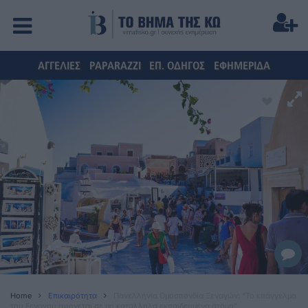
ΑΓΓΕΛΙΕΣ
PAPARAZZI
ΕΠ. ΟΔΗΓΟΣ
ΕΦΗΜΕΡΙΔΑ
Home
Επικαιρότητα
Πανελλήνια Ομοσπονδία Ξεναγών: “Το επάγγελμα
του ξεναγού αφήνεται σε μη κατάλληλα εκπαιδευμένα άτομα”