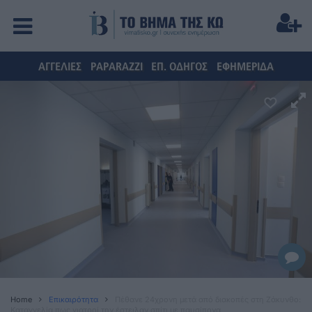
ΑΓΓΕΛΙΕΣ
PAPARAZZI
ΕΠ. ΟΔΗΓΟΣ
ΕΦΗΜΕΡΙΔΑ
Home
Επικαιρότητα
Πέθανε 24χρονη μετά από διακοπές στη Ζάκυνθο:
Καταγγελία πως γιατροί την έστειλαν σπίτι με παυσίπονα