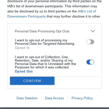
disclosure of your personal information by third parties on the
γρήγορα». Οι υπηρεσίες έκτακτης ανάγκης
IAB’s list of downstream participants. This information may
also be disclosed by us to third parties on the
IAB’s List of
έφτασαν στο σημείο και μετέφεραν τη 24χρονη
Downstream Participants
that may further disclose it to other
στο
Πανεπιστημιακό Νοσοκομείο της Ουαλίας
,
third parties.
όπου πέθανε έχοντας την οικογένεια στο πλευρό
Personal Data Processing Opt Outs
της.
I want to opt-out of processing my
Η αιτία θανάτου της 24χρονης δεν έχει ακόμη
Personal Data for Targeted Advertising.
Opted In
επιβεβαιωθεί. Οι γονείς της, Nicola και John,
I want to opt-out of Collection, Use,
περιέγραψαν το συμβάν ως «φρικτό» και
Retention, Sale, and/or Sharing of my
Personal Data that Is Unrelated with the
«αδιανόητο πόνο».
Purposes for which it was collected.
Opted Out
reader.gr - Με πληροφορίες από Daily Mail
CONFIRM
Data Deletion
Data Access
Privacy Policy
Η ανωνυμία είναι το καλύτερο κρησφύγετο δειλίας και