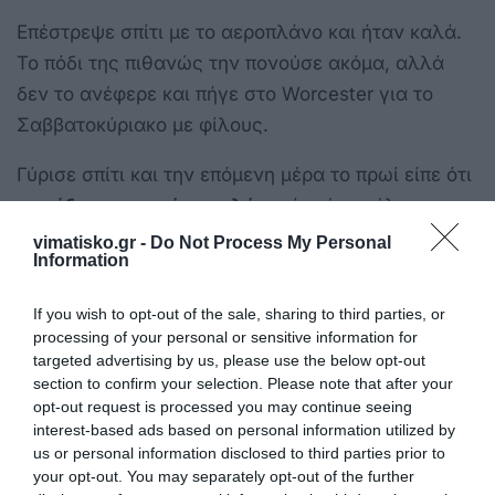
Επέστρεψε σπίτι με το αεροπλάνο και ήταν καλά.
Το πόδι της πιθανώς την πονούσε ακόμα, αλλά
δεν το ανέφερε και πήγε στο Worcester για το
Σαββατοκύριακο με φίλους.
Γύρισε σπίτι και την επόμενη μέρα το πρωί είπε ότι
το
πόδι της πονούσε πολύ
, οπότε ένα μέλος της
οικογένειας κανόνισε να την δει ένας
vimatisko.gr -
Do Not Process My Personal
Information
φυσιοθεραπευτής».
If you wish to opt-out of the sale, sharing to third parties, or
Η οικογένεια είπε ότι η Georgia πήγε στο ραντεβού
processing of your personal or sensitive information for
της γύρω στις 6 μ.μ. στις 20 Αυγούστου, αλλά
targeted advertising by us, please use the below opt-out
έστειλε μήνυμα στη μητέρα της να βιαστεί να πάει
section to confirm your selection. Please note that after your
opt-out request is processed you may continue seeing
εκεί επειδή δεν αισθανόταν καλά και έπρεπε να
interest-based ads based on personal information utilized by
πάει στο νοσοκομείο.
us or personal information disclosed to third parties prior to
your opt-out. You may separately opt-out of the further
Η Nicola είπε: «Φτάσαμε εκεί και όλα έγιναν πολύ