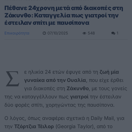
Πέθανε 24χρονη μετά από διακοπές στη
Ζάκυνθο: Καταγγελία πως γιατροί την
έστειλαν σπίτι με παυσίπονα
Επικαιρότητα
07/10/2025
548
1
Σ
ε ηλικία 24 ετών έφυγε από τη
ζωή μία
γυναίκα από την Ουαλία
, που είχε έρθει
για διακοπές στη
Ζάκυνθο
, με τους γονείς
της να καταγγέλλουν πως
γιατροί
την έστειλαν
δύο φορές σπίτι, χορηγώντας της παυσίπονα.
Ο λόγος, όπως αναφέρει σχετικά η Daily Mail, για
την
Τζόρτζια Τέιλορ
(Georgia Taylor), από το