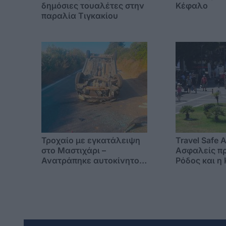
δημόσιες τουαλέτες στην
Κέφαλο
παραλία Τιγκακίου
Τροχαίο με εγκατάλειψη
Travel Safe 
στο Μαστιχάρι –
Ασφαλείς πρ
Ανατράπηκε αυτοκίνητο
Ρόδος και η
(επέβαιναν γυναίκα με το
διεθνή τουρ
5χρονο παιδί της)