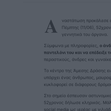
Α
ναστάτωση προκάλεσε σ
Πέμπτης (11/06), 52χρο
γεννητικά του όργανα.
Σύμφωνα με πληροφορίες,
ο άνδ
παντελόνι του και να επέδειξε 
περαστικούς, άνδρες και γυναίκε
Το κέντρο της Άμεσης Δράσης ει
υπάρχει ένας άνθρωπος, μαυροφ
κυκλοφορεί σε διάφορους δρόμου
Στο σημείο έσπευσαν αστυνομικο
52χρονος δήλωσε κληρικός. Μάλι
social media ως ιερέας με χιλι