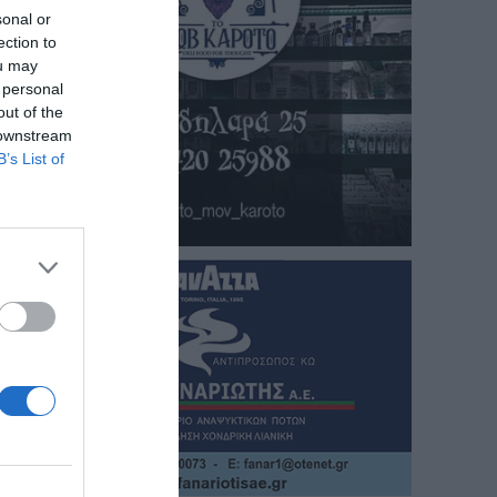
sonal or
ection to
ou may
 personal
out of the
 downstream
B’s List of