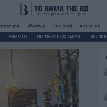
αιρότητα
Lifestyle
Πολιτικά
Αθλητικά
rld
PAPARAZZI
ΕΠΑΓΓΕΛΜΑΤΙΚΟΣ ΟΔΗΓΟΣ
ONLINE 