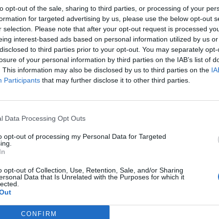
to opt-out of the sale, sharing to third parties, or processing of your per
formation for targeted advertising by us, please use the below opt-out s
r selection. Please note that after your opt-out request is processed y
... Θα αναλάβει ο Σακης την υπεράσπισή του.. Οι
eing interest-based ads based on personal information utilized by us or
disclosed to third parties prior to your opt-out. You may separately opt-
losure of your personal information by third parties on the IAB’s list of
. This information may also be disclosed by us to third parties on the
IA
Participants
that may further disclose it to other third parties.
α προσόντα του
l Data Processing Opt Outs
to opt-out of processing my Personal Data for Targeted
ing.
In
o opt-out of Collection, Use, Retention, Sale, and/or Sharing
ersonal Data that Is Unrelated with the Purposes for which it
lected.
 Αλεξανδρειας εσπευσε να δηλωσει νομικη
Out
CONFIRM