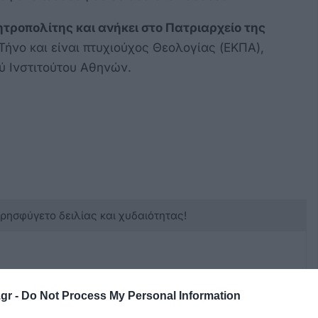
ητροπολίτης και ανήκει στο Πατριαρχείο της
ήνο και είναι πτυχιούχος Θεολογίας (ΕΚΠΑ),
ύ Ινστιτούτου Αθηνών.
κρησφύγετο δειλίας και χυδαιότητας!
gr -
Do Not Process My Personal Information