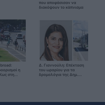
που αποφάσισαν να
διακόψουν το κάπνισμα
Abroad:
Δ. Γιαννούλη: Επέκταση
οορισμοί η
του ωραρίου για τα
 Κως στη
δρομολόγια της Δημ.
ιστική αγορά
Συγκοινωνίας και μηνιαία
κάρτα διαδρομών