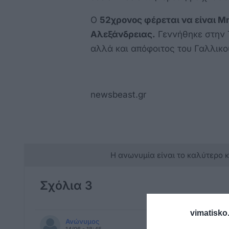
Ο
52χρονος φέρεται να είναι Μ
Αλεξάνδρειας.
Γεννήθηκε στην Τ
αλλά και απόφοιτος του Γαλλικο
newsbeast.gr
Η ανωνυμία είναι το καλύτερο 
Σχόλια 3
vimatisko.
Ανώνυμος