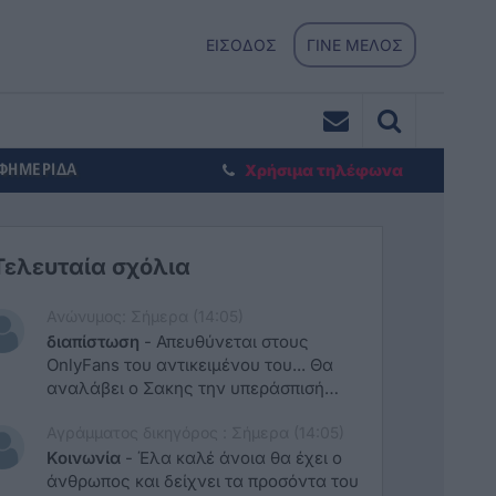
ΕΙΣΟΔΟΣ
ΓΙΝΕ ΜΕΛΟΣ
ΕΦΗΜΕΡΙΔΑ
Χρήσιμα τηλέφωνα
Τελευταία σχόλια
Ανώνυμος: Σήμερα (14:05)
διαπίστωση
-
Απευθύνεται στους
OnlyFans του αντικειμένου του... Θα
αναλάβει ο Σακης την υπεράσπισή
του.. Οι υπόλοιποι μην ασχολείστε
Αγράμματος δικηγόρος : Σήμερα (14:05)
Κοινωνία
-
Έλα καλέ άνοια θα έχει ο
άνθρωπος και δείχνει τα προσόντα του