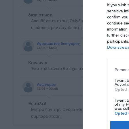
14/06 - 18:45
If you wish 
sensitive in
διαπίστωση
confirm you
Απευθύνεται στους OnlyFans του αντικειμένου του
continue se
υπόλοιποι μην ασχολείστε
information 
further disc
participants
Αγράμματος δικηγόρος
Downstream 
14/06 - 13:08
Κοινωνία
Έλα καλέ άνοια θα έχει ο άνθρωπος και δείχνει τ
Persona
I want 
Ανώνυμος
Advertis
14/06 - 09:48
Opted 
I want t
Ξευτιλα!
of my P
was col
Μητρο πολιτης. Ονομα και πραμα! Το πατριαρχειο
Opted 
συμπαρασταση!