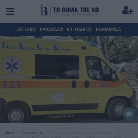
ΑΓΓΕΛΙΕΣ
PAPARAZZI
ΕΠ. ΟΔΗΓΟΣ
ΕΦΗΜΕΡΙΔΑ
Home
Επικαιρότητα
Πώς έγινε η τραγωδία στην Ηλιούπολη: Νεκρή η
μία 17χρονη, μεταφέρθηκε στο ΚΑΤ η δεύτερη – Το σημείωμα πριν την πτώση