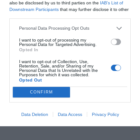
also be disclosed by us to third parties on the
IAB’s List of
είδε ότι ανέπνεε. Κατέβηκε και ένα άλλο
Downstream Participants
that may further disclose it to other
παλικάρι, που είπε ότι είμαι ο αδερφός της, που
third parties.
ευτυχώς ήταν η κοπέλα που ανέπνεε»
, ανέφερε
Personal Data Processing Opt Outs
άλλος μάρτυρας.
I want to opt-out of processing my
Personal Data for Targeted Advertising.
Μάλιστα, σύμφωνα με γειτόνισσα, οι δύο
Opted In
ανήλικες
είχαν ζητήσει από τη διαχειρίστρια τα
I want to opt-out of Collection, Use,
κλειδιά της ταράτσας.
«Η φίλη μου της λέει “εκεί
Retention, Sale, and/or Sharing of my
Personal Data that Is Unrelated with the
που είναι τα κλειδιά, εκεί που τα βάζουμε”.
Δεν
Purposes for which it was collected.
πρόλαβε να κάνει πέντε βήματα και ακούει το
Opted Out
μπαμ, πέσανε τα παιδιά
από την ταράτσα! Πού να
CONFIRM
φανταστεί εκείνη τώρα γιατί και για ποιο λόγο
ήθελαν τα κλειδιά. Δεν μπορούσε να φανταστεί
Data Deletion
Data Access
Privacy Policy
αυτό το τραγικό γεγονός», είπε χαρακτηριστικά.