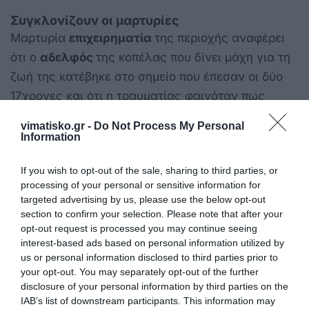
Συγκλονίζουν οι μαρτυρίες
Μαρτυρία
επιχειρηματία
της περιοχής αναφέρει
ότι ο
αδελφός
της κοπέλας που δίνει μάχη για τη
ζωή της κατέβηκε στο σημείο που έπεσαν οι δύο
17χρονες και ότι η τραυματίας φαινόταν πως
επικοινωνούσε. «Αγκομαχούσε, έβγαζε
vimatisko.gr -
Do Not Process My Personal
επιφωνήματα, το κορίτσι προσπαθούσε να
Information
επικοινωνήσει, φαινόταν ότι αντιλαμβανόταν το τι
If you wish to opt-out of the sale, sharing to third parties, or
συνέβαινε», είπε.
processing of your personal or sensitive information for
targeted advertising by us, please use the below opt-out
«Ήμουν στο γραφείο μου και ακούστηκε ένα
section to confirm your selection. Please note that after your
μακρόσυρτο επιφώνημα και ένας πολύ δυνατός
opt-out request is processed you may continue seeing
κρότος. Γυρνώντας το κεφάλι και βλέπεις τα δύο
interest-based ads based on personal information utilized by
us or personal information disclosed to third parties prior to
κορίτσια. Οι επόμενες κινήσεις ήταν το ΕΚΑΒ, που
your opt-out. You may separately opt-out of the further
ήρθε όντως γρήγορα.
Κατέβηκε μία κυρία από
disclosure of your personal information by third parties on the
τον πρώτο και πλησίασε τη μία την κοπέλα και
IAB’s list of downstream participants. This information may