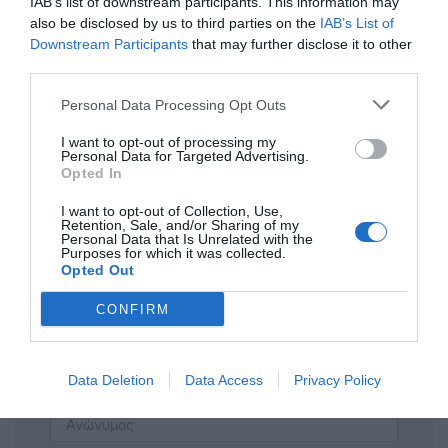
IAB’s list of downstream participants. This information may
also be disclosed by us to third parties on the
IAB’s List of
Downstream Participants
that may further disclose it to other
third parties.
Personal Data Processing Opt Outs
I want to opt-out of processing my
Personal Data for Targeted Advertising.
Η ανωνυμία είναι το καλύτερο κρησφύγετο δειλίας και
Opted In
χυδαιότητας!
I want to opt-out of Collection, Use,
Retention, Sale, and/or Sharing of my
Σχόλια 0
Personal Data that Is Unrelated with the
Purposes for which it was collected.
Opted Out
CONFIRM
Πρόσθεσε ένα σχόλιο
Data Deletion
Data Access
Privacy Policy
ΟΝΟΜΑ