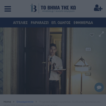
ΑΓΓΕΛΙΕΣ
PAPARAZZI
ΕΠ. ΟΔΗΓΟΣ
ΕΦΗΜΕΡΙΔΑ
Home
Επικαιρότητα
Ψηφιακή κάρτα εργασίας: Ευέλικτη προσέλευση
μέχρι 120 λεπτά – Διευκρινιστική εγκύκλιος