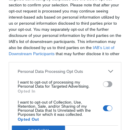
υποβάλλουν ηλεκτρονικά τις αντιρρήσεις τους, τις
section to confirm your selection. Please note that after your
opt-out request is processed you may continue seeing
οποίες θα συνοδεύουν με τα απαραίτητα
interest-based ads based on personal information utilized by
αποδεικτικά έγγραφα. Για παράδειγμα τα στοιχεία
us or personal information disclosed to third parties prior to
μπορεί να αφορούν κρατήσεις που ακυρώθηκαν
your opt-out. You may separately opt-out of the further
disclosure of your personal information by third parties on the
και δεν εισπράχθηκαν, ποσά που έχουν
IAB’s list of downstream participants. This information may
καταχωριστεί δύο φορές, διαφορές λόγω
also be disclosed by us to third parties on the
IAB’s List of
προμηθειών των πλατφορμών ή άλλα λάθη στα
Downstream Participants
that may further disclose it to other
third parties.
δεδομένα που διαβιβάστηκαν.
Personal Data Processing Opt Outs
Όσοι δεν ανταποκριθούν στο ειδοποιητήριο της
I want to opt-out of processing my
εφορίας είναι αντιμέτωποι με φορολογικό έλεγχο
Personal Data for Targeted Advertising.
με αυξημένο κίνδυνο καταλογισμού πρόσθετων
Opted In
φόρων, τόκων και υψηλότερων προστίμων.
I want to opt-out of Collection, Use,
Retention, Sale, and/or Sharing of my
Personal Data that Is Unrelated with the
Σύμφωνα με τους λογιστές, όσοι ιδιοκτήτες
Purposes for which it was collected.
Opted Out
έχουν λάβει σχετική ειδοποίηση θα πρέπει να
ελέγξουν άμεσα τα ποσά που εμφανίζονται στις