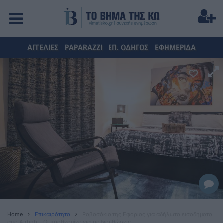
ΑΓΓΕΛΙΕΣ
PAPARAZZI
ΕΠ. ΟΔΗΓΟΣ
ΕΦΗΜΕΡΙΔΑ
Home
Επικαιρότητα
Ραβασάκια της Eφορίας για αδήλωτα εισοδήματα
από Airbnb – Oι προθεσμίες για τις διορθώσεις