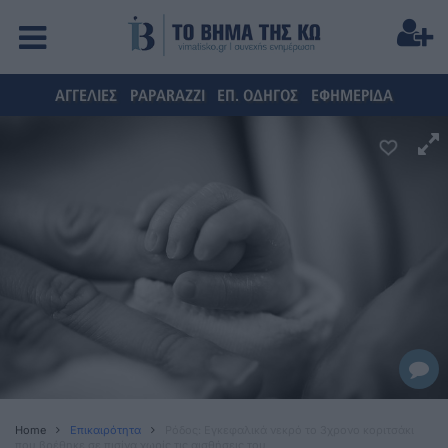
ΑΓΓΕΛΙΕΣ
PAPARAZZI
ΕΠ. ΟΔΗΓΟΣ
ΕΦΗΜΕΡΙΔΑ
Home
Επικαιρότητα
Ρόδος: Εγκεφαλικά νεκρό το 3χρονο κοριτσάκι
που βρέθηκε σε πισίνα χωρίς τις αισθήσεις του