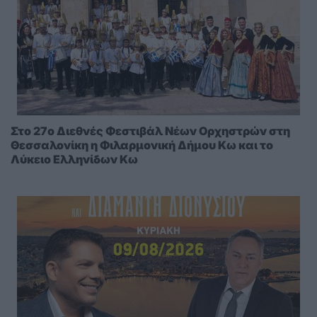
Στο 27ο Διεθνές Φεστιβάλ Νέων Ορχηστρών στη
Θεσσαλονίκη η Φιλαρμονική Δήμου Κω και το
Λύκειο Ελληνίδων Κω