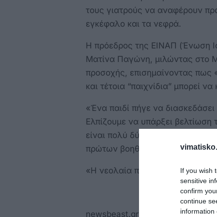
τους γιατρούς να αναφέρουν πρ
εγκέφαλο και τα νεφρά.
Η πρόεδρος της ΕΙΝΑΠ (Ένωση Ι
Ματίνα Παγώνη, μιλώντας στο Me
προσοχής, επισημαίνοντας πως 
και τέτοια “παιχνίδια” μπορεί να
«Ένα παιδί πήγε να διασκεδάσει
Ελπίζουμε να υπάρξει βελτίωση τ
είναι πολύ δύσκολη», ανέφερε η
vimatisko.
πρώτων βοηθειών είναι ζωτικής 
«Η νεολαία πρέπει να είναι πιο π
If you wish 
sensitive in
confirm you
continue se
information 
newsbeast.gr