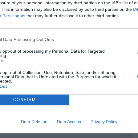
losure of your personal information by third parties on the IAB’s list of
. This information may also be disclosed by us to third parties on the
IA
Participants
that may further disclose it to other third parties.
κρησφύγετο δειλίας και χυδαιότητας!
l Data Processing Opt Outs
to opt-out of processing my Personal Data for Targeted
ing.
In
o opt-out of Collection, Use, Retention, Sale, and/or Sharing
ersonal Data that Is Unrelated with the Purposes for which it
lected.
Out
CONFIRM
Data Deletion
Data Access
Privacy Policy