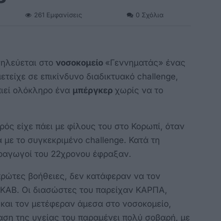
261
Εμφανίσεις
0
Σχόλια
σηλεύεται στο
νοσοκομείο
«Γεννηματάς» ένας
ετείχε σε επικίνδυνο διαδικτυακό challenge,
ιεί ολόκληρο ένα
μπέργκερ
χωρίς να το
ός είχε πάει με φίλους του στο Κορωπί, όταν
με το συγκεκριμένο challenge. Κατά τη
εραγωγοί του 22χρονου έφραξαν.
 πρώτες βοήθειες, δεν κατάφεραν να τον
ΕΚΑΒ. Οι διασώστες του παρείχαν ΚΑΡΠΑ,
και τον μετέφεραν άμεσα στο νοσοκομείο,
ση της υγείας του παραμένει πολύ σοβαρή, με