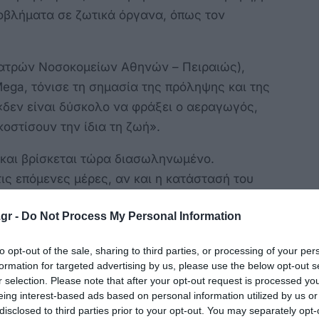
οβλήματα σε ζωτικά όργανα, όπως τον
ατρών Νοσοκομείων Αθηνών – Πειραιώς),
ga, τόνισε τη σημασία της πρόληψης και της
«δεν είναι δύσκολο να φράξει ο αεραγωγός,
 κοστίσουν την ίδια τη ζωή».
 και βρίσκεται τώρα διασωληνωμένο.
ις επόμενες μέρες, αν και η κατάστασή του
 κ. Παγώνη, προσθέτοντας ότι η γνώση
gr -
Do Not Process My Personal Information
σημασίας για όλους.
ροσεκτική», τόνισε.
to opt-out of the sale, sharing to third parties, or processing of your per
formation for targeted advertising by us, please use the below opt-out s
r selection. Please note that after your opt-out request is processed y
eing interest-based ads based on personal information utilized by us or
disclosed to third parties prior to your opt-out. You may separately opt-