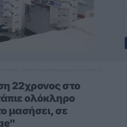
Γεννηματάς» - Κατάπιε ολόκληρο μπέργκερ χωρίς να το μασήσει, σε
ση 22χρονος στο
τάπιε ολόκληρο
ο μασήσει, σε
ge"