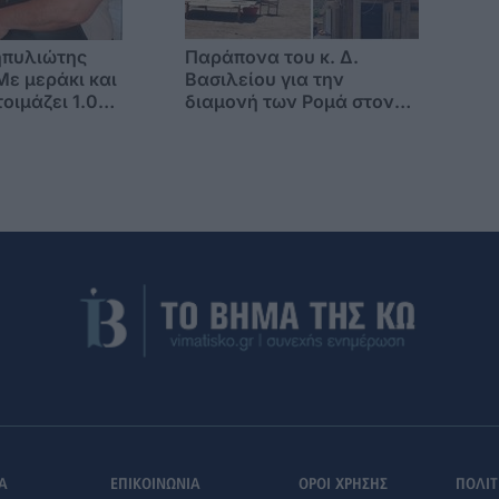
ηπυλιώτης
Παράπονα του κ. Δ.
Με μεράκι και
Βασιλείου για την
οιμάζει 1.000
διαμονή των Ρομά στον
 για τον
Αγ. Βασίλειο -"Δεν
ς
έχουμε ούτε νερό"
σεως του
Α
ΕΠΙΚΟΙΝΩΝΙΑ
ΟΡΟΙ ΧΡΗΣΗΣ
ΠΟΛΙΤ