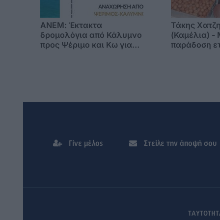
ΑΝΕΜ: Έκτακτα
Τάκης Χατζ
δρομολόγια από Κάλυμνο
(Καμέλια) - 
προς Ψέριμο και Κω για
παράδοση ετ
την παραμονή της
λουκουμάδες
Παναγίας 14/8/2026
εορτασμό τη
Μεταμορφώ
Σωτήρος
Γίνε μέλος
Στείλε την άποψή σου
ΤΑΥΤΟΤΗΤ