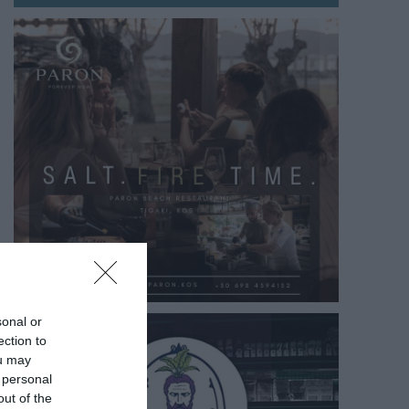
sonal or
ection to
ou may
 personal
out of the