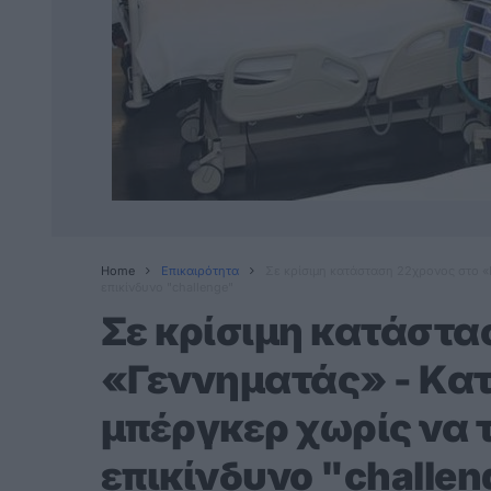
Home
Επικαιρότητα
Σε κρίσιμη κατάσταση 22χρονος στο «
επικίνδυνο "challenge"
Σε κρίσιμη κατάστα
«Γεννηματάς» - Κα
μπέργκερ χωρίς να τ
επικίνδυνο "challen