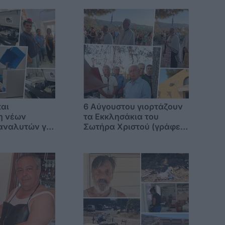
αι
6 Αύγουστου γιορτάζουν
η νέων
τα Εκκλησάκια του
αναλυτών για
Σωτήρα Χριστού (γράφει
λογικό
η Ξανθίππη Αγρέλλη)
του
υ Κω