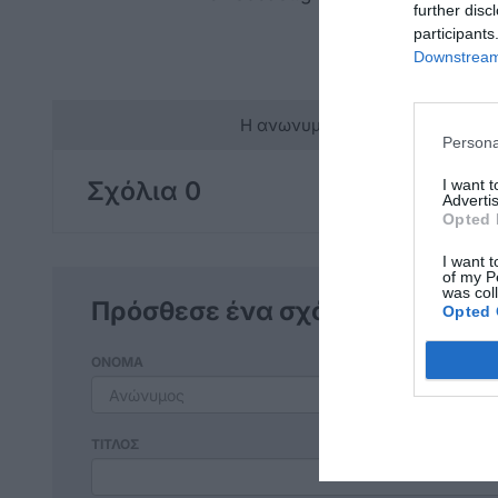
further disc
participants
Downstream 
Η ανωνυμία είναι το καλύτερο 
Persona
I want 
Σχόλια 0
Advertis
Opted 
I want t
of my P
was col
Πρόσθεσε ένα σχόλιο
Opted 
ΟΝΟΜΑ
ΤΙΤΛΟΣ