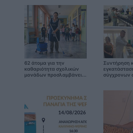
62 άτομα για την
Συντήρηση κ
καθαριότητα σχολικών
εγκατάστασ
μονάδων προσλαμβάνει ο
σύγχρονων 
Δήμος Κω
το Μικροβιο
Εργαστήριο 
Νοσοκομείο