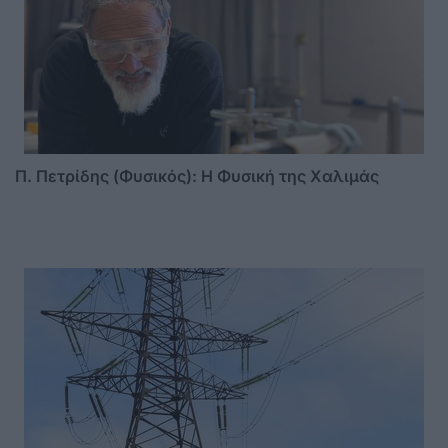
Π. Πετρίδης (Φυσικός): Η Φυσική της Χαλιμάς