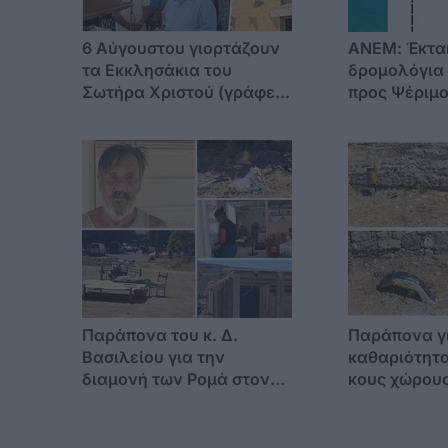
6 Αύγουστου γιορτάζουν
ΑΝΕΜ: Έκτα
τα Εκκλησάκια του
δρομολόγια
Σωτήρα Χριστού (γράφει
προς Ψέριμο
η Ξανθίππη Αγρέλλη)
την παραμον
Παναγίας 14
Παράπονα του κ. Δ.
Παράπονα γ
Βασιλείου για την
καθαριότητα
διαμονή των Ρομά στον
κους χώρους
Αγ. Βασίλειο -"Δεν
έχουμε ούτε νερό"