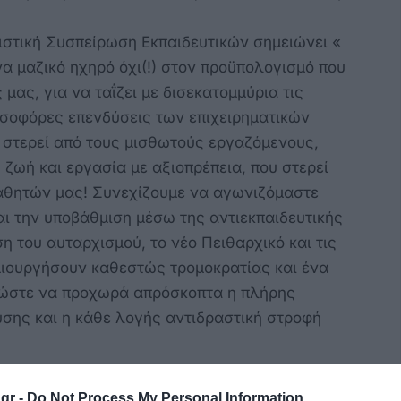
στική Συσπείρωση Εκπαιδευτικών σημειώνει «
να μαζικό ηχηρό όχι(!) στον προϋπολογισμό που
 μας, για να ταΐζει με δισεκατομμύρια τις
υσοφόρες επενδύσεις των επιχειρηματικών
ου στερεί από τους μισθωτούς εργαζόμενους,
 ζωή και εργασία με αξιοπρέπεια, που στερεί
αθητών μας! Συνεχίζουμε να αγωνιζόμαστε
αι την υποβάθμιση μέσω της αντιεκπαιδευτικής
η του αυταρχισμού, το νέο Πειθαρχικό και τις
μιουργήσουν καθεστώς τρομοκρατίας και ένα
, ώστε να προχωρά απρόσκοπτα η πλήρης
σης και η κάθε λογής αντιδραστική στροφή
κέμβρη, το δικό μας απεργιακό ποτάμι να
gr -
Do Not Process My Personal Information