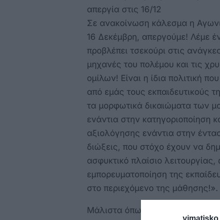
απεργία στις 16/12
Σε ανακοίνωση κάλεσμα η Αγωνι
16 Δεκέμβρη, απεργούμε! Λέμε έ
προβλέπει τσεκούρι στις ανάγκες
μηχανές του πολέμου και τις χρ
ομίλων! Είναι η ίδια πολιτική π
από εμάς τους εκπαιδευτικούς τη
τα μορφωτικά δικαιώματα των μ
ενάντια στην κατηγοριοποίηση κ
αξιολόγησης ενάντια στην έντασ
διώξεις, που στόχο έχουν να δη
ασφυκτικό πλαίσιο λειτουργίας
εμπορευματοποίηση της εκπαίδευ
στο περιεχόμενο της μάθησης!».
Μάλιστα όπως διαμηνύουν «16 Δε
vimatisko.