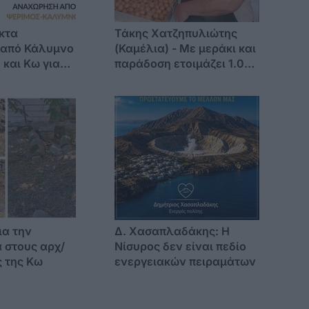
κτα
Τάκης Χατζηπυλιώτης
 από Κάλυμνο
(Καμέλια) - Με μεράκι και
 και Κω για
παράδοση ετοιμάζει 1.000
ή της
λουκουμάδες για τον
/8/2026
εορτασμό της
Μεταμορφώσεως του
Σωτήρος
ια την
Δ. Χασαπλαδάκης: Η
 στους αρχ/
Νίσυρος δεν είναι πεδίο
 της Κω
ενεργειακών πειραμάτων