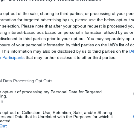
πολιτική της κυβέρνησης και του κεφαλαίου!
 αιτήματά μας! Να δείξουμε σε κράτος και
to opt-out of the sale, sharing to third parties, or processing of your per
ροϋπολογίσει(!): την δύναμη που κρύβεται στο
formation for targeted advertising by us, please use the below opt-out s
r selection. Please note that after your opt-out request is processed y
 φωνή και μια γροθιά!» Συμμετέχουμε στις
eing interest-based ads based on personal information utilized by us or
 μαζί με τα υπόλοιπα εργατικά συνδικάτα και
disclosed to third parties prior to your opt-out. You may separately opt-
α προκηρύξουν 24 πανελλαδική
losure of your personal information by third parties on the IAB’s list of
. This information may also be disclosed by us to third parties on the
IA
τσι ώστε οι εργαζόμενοι στο δημόσιο να
Participants
that may further disclose it to other third parties.
ους αγρότες και όλο το λαό που είναι στο
l Data Processing Opt Outs
to opt-out of processing my Personal Data for Targeted
ing.
In
o opt-out of Collection, Use, Retention, Sale, and/or Sharing
ersonal Data that Is Unrelated with the Purposes for which it
κρησφύγετο δειλίας και χυδαιότητας!
lected.
Out