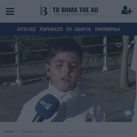
ΑΓΓΕΛΙΕΣ
PAPARAZZI
ΕΠ. ΟΔΗΓΟΣ
ΕΦΗΜΕΡΙΔΑ
Home
Επικαιρότητα
Συγκινεί ο μικρός Λέανδρος: Ο μαθητής με οπτική
αναπηρία σημαιοφόρος σε μαθητική παρέλαση [βίντεο]