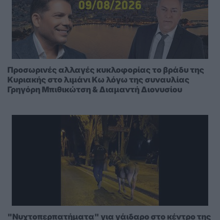
Προσωρινές αλλαγές κυκλοφορίας το βράδυ της
Κυριακής στο λιμάνι Κω λόγω της συναυλίας
Γρηγόρη Μπιθικώτση & Διαμαντή Διονυσίου
"Νυχτοπερπατήματα" για γάιδαρο στο κέντρο της