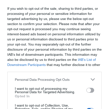
If you wish to opt-out of the sale, sharing to third parties, or
processing of your personal or sensitive information for
targeted advertising by us, please use the below opt-out
section to confirm your selection. Please note that after your
opt-out request is processed you may continue seeing
interest-based ads based on personal information utilized by
Η ανωνυμία είναι το καλύτερο κρησφύγετο δειλίας και
us or personal information disclosed to third parties prior to
χυδαιότητας!
your opt-out. You may separately opt-out of the further
disclosure of your personal information by third parties on the
IAB’s list of downstream participants. This information may
Σχόλια 0
also be disclosed by us to third parties on the
IAB’s List of
Downstream Participants
that may further disclose it to other
third parties.
Personal Data Processing Opt Outs
Πρόσθεσε ένα σχόλιο
I want to opt-out of processing my
Personal Data for Targeted Advertising.
ΟΝΟΜΑ
Opted In
I want to opt-out of Collection, Use,
Retention, Sale, and/or Sharing of my