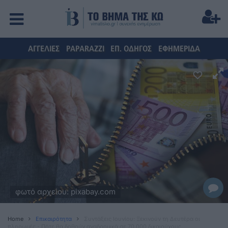
ΑΓΓΕΛΙΕΣ
PAPARAZZI
ΕΠ. ΟΔΗΓΟΣ
ΕΦΗΜΕΡΙΔΑ
φωτό αρχείου: pixabay.com
Home
Επικαιρότητα
Συντάξεις Ιουνίου: Ξεκινούν τη Δευτέρα οι
πληρωμές - Πότε θα δοθούν αναδρομικά σε 70.000 δικαιούχους