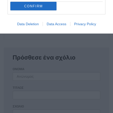
CONFIRM
Η ανωνυμία είναι το καλύτερο κρησφύγετο δειλίας και
χυδαιότητας!
Data Deletion
Data Access
Privacy Policy
Σχόλια 0
Πρόσθεσε ένα σχόλιο
ΟΝΟΜΑ
ΤΙΤΛΟΣ
ΣΧΟΛΙΟ