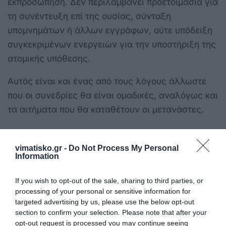
εκπροσώπηση. Δεν περιλαμβάνει προετοιμασία για
τη συνέντευξη επί της ουσίας, σύνταξη
υπομνημάτων ή άλλων εγγράφων, ούτε υπόδειξη
συγκεκριμένων ενεργειών για την υποστήριξη της
ατομικής υπόθεσης.
Αυτός είναι και ένας από τους λόγους άλλωστε
που οι συνεδρίες θα είναι ομαδικές, αναλόγως και
τα αιτήματα που θα καταθέτουν οι μετανάστες.
vimatisko.gr -
Do Not Process My Personal
Γρήγορες συνεδρίες, ομάδες έως 15 άτομα
Information
Η διαδικασία οργανώνεται με σύντομα
If you wish to opt-out of the sale, sharing to third parties, or
processing of your personal or sensitive information for
χρονοδιαγράμματα. Εντός δύο εργάσιμων ημερών
targeted advertising by us, please use the below opt-out
από την υποβολή αιτήματος για δωρεάν νομική
section to confirm your selection. Please note that after your
καθοδήγηση, η αρμόδια αρχή καταχώρισης
opt-out request is processed you may continue seeing