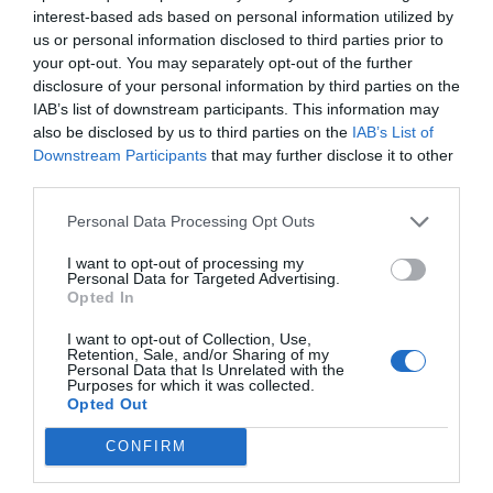
interest-based ads based on personal information utilized by
συγκεντρώνει τα αιτήματα και ενημερώνει την
us or personal information disclosed to third parties prior to
Ολομέλεια για την ημερομηνία, την ώρα και τον
your opt-out. You may separately opt-out of the further
τόπο διεξαγωγής της συνεδρίας. Η Ολομέλεια
disclosure of your personal information by third parties on the
IAB’s list of downstream participants. This information may
πρέπει να απαντήσει εντός μίας εργάσιμης
also be disclosed by us to third parties on the
IAB’s List of
ημέρας, επιβεβαιώνοντας την ανάθεση σε
Downstream Participants
that may further disclose it to other
συγκεκριμένο δικηγόρο.
third parties.
Η καθοδήγηση παρέχεται κατά κανόνα σε ομάδες
Personal Data Processing Opt Outs
έως 15 ατόμων που έχουν την ίδια εθνικότητα,
I want to opt-out of processing my
Personal Data for Targeted Advertising.
βρίσκονται στην ίδια διαδικασία ή στο ίδιο
Opted In
διαδικαστικό στάδιο. Σε περίπτωση μεγάλου
I want to opt-out of Collection, Use,
αριθμού αιτήσεων ή άλλων εξαιρετικών
Retention, Sale, and/or Sharing of my
Personal Data that Is Unrelated with the
συνθηκών, ο αριθμός μπορεί να αυξηθεί έως 50
Purposes for which it was collected.
Opted Out
άτομα. Για ποινικούς κρατούμενους, η
καθοδήγηση μπορεί να παρέχεται ατομικά.
CONFIRM
Για όσους υπάγονται στη διαδικασία συνόρων, η