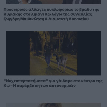
Προσωρινές αλλαγές κυκλοφορίας το βράδυ της
Κυριακής στο λιμάνι Κω λόγω της συναυλίας
Γρηγόρη Μπιθικώτση & Διαμαντή Διονυσίου
"Νυχτοπερπατήματα" για γάιδαρο στο κέντρο της
Κω – Η παρέμβαση των αστυνομικών