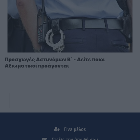
Προαγωγές Αστυνόμων Β΄ - Δείτε ποιοι
Αξιωματικοί προάγονται
Γίνε μέλος
Στείλε την άποψή σου