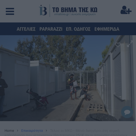
ΑΓΓΕΛΙΕΣ
PAPARAZZI
ΕΠ. ΟΔΗΓΟΣ
ΕΦΗΜΕΡΙΔΑ
Home
Επικαιρότητα
Τέλος οι ΜΚΟ - Μόνο δικηγόροι στη νομική
καθοδήγηση των μεταναστών (θα παίρνουν 250€ αν οι αιτούντες επιλέγουν