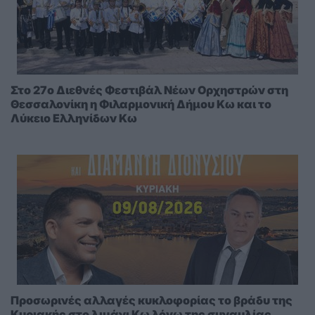
Στο 27ο Διεθνές Φεστιβάλ Νέων Ορχηστρών στη
Θεσσαλονίκη η Φιλαρμονική Δήμου Κω και το
Λύκειο Ελληνίδων Κω
Προσωρινές αλλαγές κυκλοφορίας το βράδυ της
Κυριακής στο λιμάνι Κω λόγω της συναυλίας