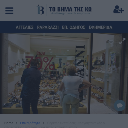
ΑΓΓΕΛΙΕΣ
PAPARAZZI
ΕΠ. ΟΔΗΓΟΣ
ΕΦΗΜΕΡΙΔΑ
Home
Επικαιρότητα
Θερινές εκπτώσεις: Απογοητευτικός ο
απολογισμός για τους ιδιοκτήτες καταστημάτων