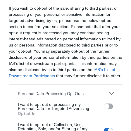
If you wish to opt-out of the sale, sharing to third parties, or
processing of your personal or sensitive information for
targeted advertising by us, please use the below opt-out
section to confirm your selection. Please note that after your
Τα βασικά ευρήματα της έρευνας ήταν τα εξής:
opt-out request is processed you may continue seeing
interest-based ads based on personal information utilized by
* Έξι στις 10 (59%) επιχειρήσεις στο λιανικό
us or personal information disclosed to third parties prior to
εμπόριο κατέγραψαν χειρότερες πωλήσεις κατά τη
your opt-out. You may separately opt-out of the further
διάρκεια των θερινών εκπτώσεων συγκριτικά με
disclosure of your personal information by third parties on the
IAB’s list of downstream participants. This information may
πέρυσι, ενώ μόλις 1 στις 10, κυρίως πολύ μεγάλες
also be disclosed by us to third parties on the
IAB’s List of
επιχειρήσεις, κατέγραψαν θετικό πρόσημο.
Downstream Participants
that may further disclose it to other
third parties.
* Ως εκ τούτου, σχεδόν οι μισές επιχειρήσεις
Personal Data Processing Opt Outs
(47%) εμφανίστηκαν λίγο έως καθόλου
ικανοποιημένες από τις πωλήσεις τους κατά την
I want to opt-out of processing my
Personal Data for Targeted Advertising.
περίοδο των θερινών εκπτώσεων.
Opted In
* Η επιθυμία προσέλκυσης καταναλωτών ωθεί 4
I want to opt-out of Collection, Use,
Retention, Sale, and/or Sharing of my