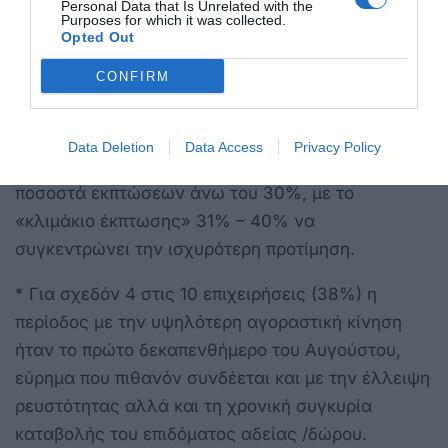
στους 10 επιχειρηματίες (37%) να διατηρήσουν τις
Personal Data that Is Unrelated with the
Purposes for which it was collected.
χαμηλές τιμές και τις προσφορές και μετά το
Opted Out
επίσημο πέρας αυτών, παρά το περιοριστικό
CONFIRM
θεσμικό πλαίσιο.
* Υπό αυτό το πρίσμα, δεν αποτελεί έκπληξη το
Data Deletion
Data Access
Privacy Policy
γεγονός ότι 6 στις 10 επιχειρήσεις υιοθέτησαν
ποσοστά εκπτώσεων άνω του 30%, με το
«κλιμάκιο έκπτωσης» 31% – 40% να
συγκεντρώνει την ισχυρότερη προτίμηση.
* Για σχεδόν 4 στις 10 επιχειρήσεις (38%) η
περίοδος με την υψηλότερη αγοραστική κίνηση
ήταν το πρώτο δεκαπενθήμερο του Αυγούστου,
εύρημα που πιθανόν συνδέεται και με την έλλειψη
ρευστότητας αλλά και τη χρονική συγκυρία
καταβολής του επιδόματος αδείας /δώρου.