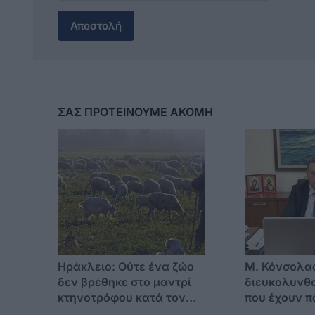
Αποστολή
ΣΑΣ ΠΡΟΤΕΙΝΟΥΜΕ ΑΚΟΜΗ
Ηράκλειο: Ούτε ένα ζώο
Μ. Κόνσολα
δεν βρέθηκε στο μαντρί
διευκολυνθο
κτηνοτρόφου κατά τον
που έχουν π
έλεγχο – Συνελήφθη και ο
ταυτότητες 