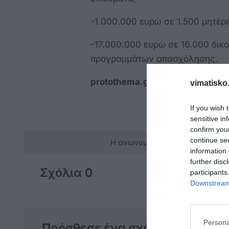
-1.000.000 ευρώ σε 1.500 μητέρ
-17.000.000 ευρώ σε 16.000 δικ
προγραμμάτων απασχόλησης.
protothema.gr
vimatisko.
If you wish 
sensitive in
confirm you
continue se
Η ανωνυμία είναι το καλύτερο 
information 
further disc
Σχόλια 0
participants
Downstream 
Persona
Πρόσθεσε ένα σχόλιο