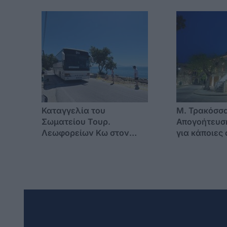
αδερφός του με λειψά
έκδοση διαβ
αιγοπρόβατα
Καταγγελία του
Μ. Τρακόσσα
Σωματείου Τουρ.
Απογοήτευση
Λεωφορείων Κω στον
για κάποιες
Εισαγγελέα για τον
που παίρνον
επικίνδυνο παραλιακό
μας
δρόμο στην Καρδάμαινα