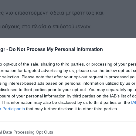
ες για επιδοτούμενη άδεια μητρότητας και
αιούχους στο πλαίσιο επιδοτούμενων
gr -
Do Not Process My Personal Information
to opt-out of the sale, sharing to third parties, or processing of your per
formation for targeted advertising by us, please use the below opt-out s
r selection. Please note that after your opt-out request is processed y
eing interest-based ads based on personal information utilized by us or
κρησφύγετο δειλίας και χυδαιότητας!
disclosed to third parties prior to your opt-out. You may separately opt-
losure of your personal information by third parties on the IAB’s list of
. This information may also be disclosed by us to third parties on the
IA
Participants
that may further disclose it to other third parties.
l Data Processing Opt Outs