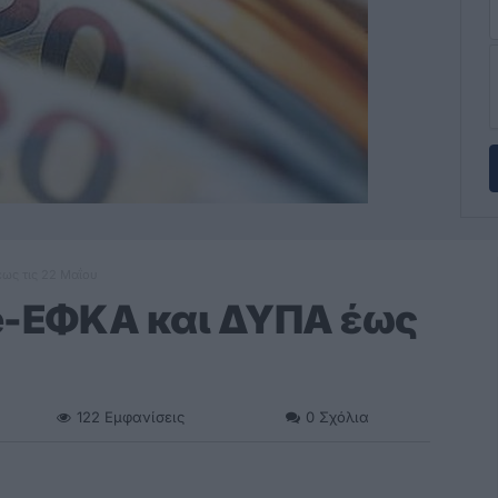
ως τις 22 Μαΐου
e-ΕΦΚΑ και ΔΥΠΑ έως
122
Εμφανίσεις
0
Σχόλια