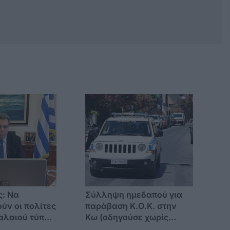
ς: Να
Σύλληψη ημεδαπού για
ύν οι πολίτες
παράβαση Κ.Ο.Κ. στην
αλαιού τύπου
Κω (οδηγούσε χωρίς
σε ισχύ στην
δίπλωμα και χωρίς