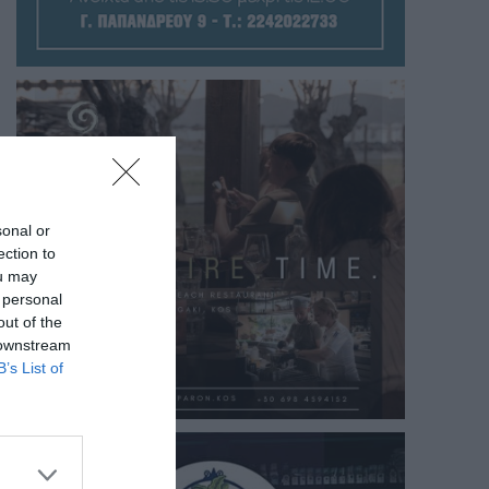
sonal or
ection to
ou may
 personal
out of the
 downstream
B’s List of