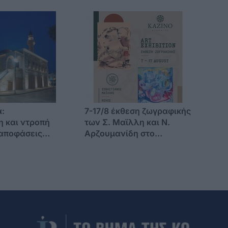
ατηρίου
πινακίδες)
:
7-17/8 έκθεση ζωγραφικής
 και ντροπή
των Σ. Μαϊλλη και Ν.
 αποφάσεις
Αρζουμανίδη στο
ται στο νησί
“Καζίνο” (Ασώματος)