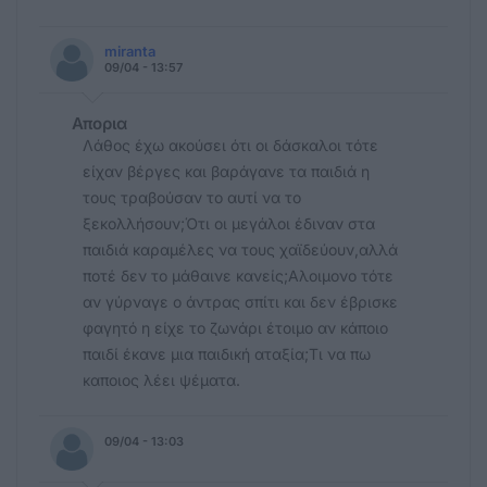
miranta
09/04 - 13:57
Απορια
Λάθος έχω ακούσει ότι οι δάσκαλοι τότε
είχαν βέργες και βαράγανε τα παιδιά η
τους τραβούσαν το αυτί να το
ξεκολλήσουν;Ότι οι μεγάλοι έδιναν στα
παιδιά καραμέλες να τους χαϊδεύουν,αλλά
ποτέ δεν το μάθαινε κανείς;Αλοιμονο τότε
αν γύρναγε ο άντρας σπίτι και δεν έβρισκε
φαγητό η είχε το ζωνάρι έτοιμο αν κάποιο
παιδί έκανε μια παιδική αταξία;Τι να πω
καποιος λέει ψέματα.
09/04 - 13:03