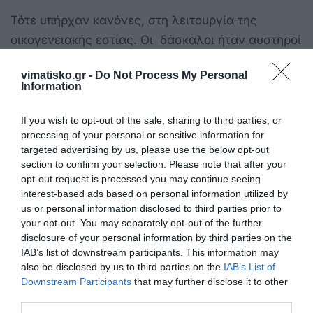
Τότε υπήρχαν κανόνες, στη λειτουργία της
οικογενειακής εστίας. Οι δάσκαλοι ήταν αυστηροί
και τα παιδιά, τους σέβονταν με υπακοή.
vimatisko.gr -
Do Not Process My Personal
Information
Τώρα οι δάσκαλοι είναι χαλαροί και σχεδόν
αδιάφοροι, φοβούμενοι μην διαμαρτυρηθούν τα
If you wish to opt-out of the sale, sharing to third parties, or
παιδιά στους γονείς τους και σε ακραίες
processing of your personal or sensitive information for
περιπτώσεις, μην τους συκοφαντήσουν ή τους
targeted advertising by us, please use the below opt-out
section to confirm your selection. Please note that after your
εκβιάσουν.
opt-out request is processed you may continue seeing
interest-based ads based on personal information utilized by
Η χώρα μας και η κοινωνία της, πήρε τον
us or personal information disclosed to third parties prior to
κατήφορο, ενώ η αυριανή γενιά, θα ζητά
your opt-out. You may separately opt-out of the further
disclosure of your personal information by third parties on the
απεγνωσμένα τη λύτρωση, που ποτέ δεν θα έρθει.
IAB’s list of downstream participants. This information may
also be disclosed by us to third parties on the
IAB’s List of
Downstream Participants
that may further disclose it to other
Ξανθίππη Αγρέλλη
third parties.