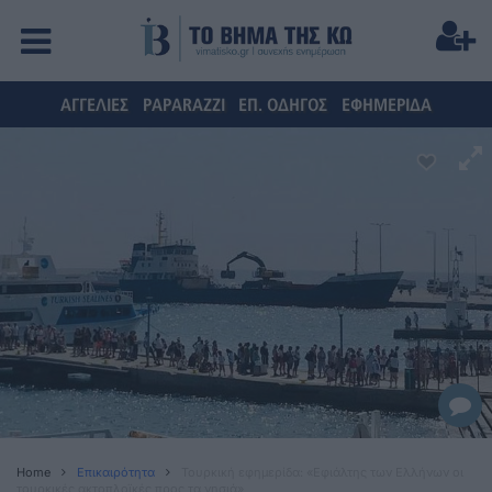
ΑΓΓΕΛΙΕΣ
PAPARAZZI
ΕΠ. ΟΔΗΓΟΣ
ΕΦΗΜΕΡΙΔΑ
Home
Επικαιρότητα
Τουρκική εφημερίδα: «Εφιάλτης των Ελλήνων οι
τουρκικές ακτοπλοϊκές προς τα νησιά»