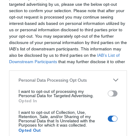
επιχειρείν??? Πώς να ανταγωνιστούν όταν
targeted advertising by us, please use the below opt-out
τα καύσιμα είναι κατά πολύ
section to confirm your selection. Please note that after your
opt-out request is processed you may continue seeing
φθηνότερα;Ποια είναι τα κίνητρα για να
interest-based ads based on personal information utilized by
παραμείνει στα Ακριτικά Νησιά ο κάθε
us or personal information disclosed to third parties prior to
επιχειρηματίας; Οι Τούρκοι θα πάρουν τα
your opt-out. You may separately opt-out of the further
νησιά χωρίς πόλεμο γιατί το ΕΛΛΗΝΙΚΟ
disclosure of your personal information by third parties on the
ΚΡΑΤΟΣ ΕΟΝΑΙ ΑΝΙΚΑΝΟ ΝΑ ΤΑ ΚΡΑΤΗΣΕΙ.
IAB’s list of downstream participants. This information may
also be disclosed by us to third parties on the
IAB’s List of
Downstream Participants
that may further disclose it to other
Ανώνυμος
third parties.
09/06 - 13:42
Personal Data Processing Opt Outs
Nick
Θα έπρεπε να υπάρχει πλαφόν στην
I want to opt-out of processing my
Personal Data for Targeted Advertising.
συνεκμετάλλευση αυτών των γραμμών. Αν
Opted In
δεν υπάρχουν ελληνικές εταιρίες να
μειωθούν και οι τουρκικές. Οπως πάει το
I want to opt-out of Collection, Use,
Retention, Sale, and/or Sharing of my
πράγμα σε λίγα χρόνια θα υπάρχουν μόνο
Personal Data that Is Unrelated with the
Purposes for which it was collected.
τουρκικές εταιρίες.
Opted Out