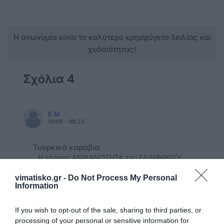
Η ανωνυμία είναι το καλύτερο κρησφύγετο δειλίας και
χυδαιότητας!
Σχόλια 4
Ε.Μ
10/06 - 08:23
Τουρκικά καράβια
Η πλήρης ΑΝΙΚΑΝΟΤΗΤΑ του ΕΛΛΗΝΙΚΟΎ
ΚΡΆΤΟΥΣ. Όταν ΡΗΜΑΖΕΙΣ στη
vimatisko.gr -
Do Not Process My Personal
ΦΟΡΟΛΟΓΙΑ τους μικρούς πλοιοκτήτες στη
Information
παραμεθόριο, όταν αφήνεις ανεξέλεγκτα
όλα τα μεγαθήρια καταμαράν των
If you wish to opt-out of the sale, sharing to third parties, or
Τούρκων, πού είναι το Ελληνικό
processing of your personal or sensitive information for