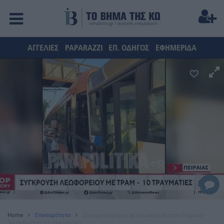
ΑΓΓΕΛΙΕΣ
PAPARAZZI
ΕΠ. ΟΔΗΓΟΣ
ΕΦΗΜΕΡΙΔΑ
Home
Επικαιρότητα
Σύγκρουση τραμ με λεωφορείο στον Πειραιά –
Τουλάχιστον 23 τραυματίες