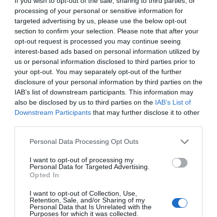
If you wish to opt-out of the sale, sharing to third parties, or
processing of your personal or sensitive information for
Βούλας – Αγία Τριάδα Πειραιά» διεξάγεται
targeted advertising by us, please use the below opt-out
προσωρινά στο τμήμα Ασκληπιείο Βούλας – ΣΕΦ.
section to confirm your selection. Please note that after your
opt-out request is processed you may continue seeing
Η ΣΤΑ.ΣΥ εκφράζει τη λύπη της για το συμβάν,
interest-based ads based on personal information utilized by
παρακολουθεί την πορεία της υγείας των
us or personal information disclosed to third parties prior to
your opt-out. You may separately opt-out of the further
τραυματιών και ζητά συγνώμη από το επιβατικό
disclosure of your personal information by third parties on the
κοινό για την αναστάτωση και την ταλαιπωρία που
IAB’s list of downstream participants. This information may
έχει προκληθεί.
also be disclosed by us to third parties on the
IAB’s List of
Downstream Participants
that may further disclose it to other
third parties.
ertnews.gr
Personal Data Processing Opt Outs
I want to opt-out of processing my
Personal Data for Targeted Advertising.
Opted In
I want to opt-out of Collection, Use,
Retention, Sale, and/or Sharing of my
Personal Data that Is Unrelated with the
Purposes for which it was collected.