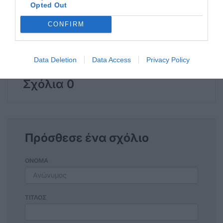
Opted Out
CONFIRM
Η ανωνυμία είναι το καλύτερο κρησφύγετο δειλίας και
χυδαιότητας!
Data Deletion
Data Access
Privacy Policy
Σχόλια 0
Πρόσθεσε ένα σχόλιο
ΟΝΟΜΑ
ΤΙΤΛΟΣ