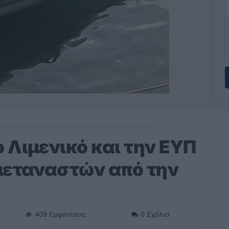
πείρα διακίνησης μεταναστών από την Τουρκία στην Κω
 Λιμενικό και την ΕΥΠ
μεταναστών από την
409
Εμφανίσεις
0
Σχόλια