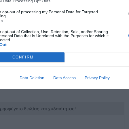
l Data Processing Opt Outs
άθος όλα τα στοιχεία που έχουν προκύψει και
αση της δράσης των μελών της υπόψη
to opt-out of processing my Personal Data for Targeted
ing.
 άλλα νησιά του Ανατολικού Αιγαίου, όπως
In
ς με έτερα μέλη οργανωμένων κυκλωμάτων με
o opt-out of Collection, Use, Retention, Sale, and/or Sharing
ληματικές δραστηριότητες.
ersonal Data that Is Unrelated with the Purposes for which it
lected.
Out
CONFIRM
Data Deletion
Data Access
Privacy Policy
κρησφύγετο δειλίας και χυδαιότητας!