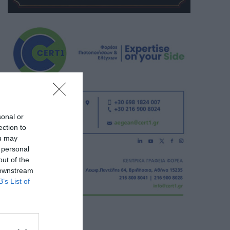
sonal or
ection to
ou may
 personal
out of the
 downstream
B’s List of