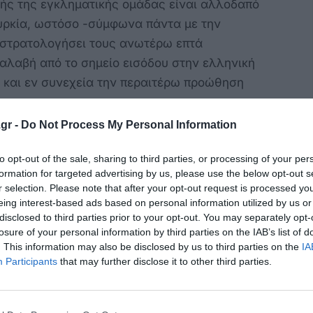
ς της εγκληματικής ομάδας είναι αλλοδαπό
ουρκία, ωστόσο -σύμφωνα πάντα με την
ι στρατολογήσει τους ανωτέρω επτά
αλαβή από το σημείο εισόδου στην ελληνική
 και εν συνεχεία την περαιτέρω προώθηση
gr -
Do Not Process My Personal Information
ς διώκονται για παράβαση των άρθρων 29 &
Σ ΜΕΤΑΝΑΣΤΕΥΣΗΣ ΚΑΙ ΚΟΙΝΩΝΙΚΗΣ ΕΝΤΑΞΗΣ
to opt-out of the sale, sharing to third parties, or processing of your per
θρου 187 του Π.Κ. «ΕΓΚΛΗΜΑΤΙΚΗ ΟΡΓΑΝΩΣΗ».
formation for targeted advertising by us, please use the below opt-out s
r selection. Please note that after your opt-out request is processed y
eing interest-based ads based on personal information utilized by us or
disclosed to third parties prior to your opt-out. You may separately opt-
εργεί την προανάκριση, βρέθηκε κατόπιν
losure of your personal information by third parties on the IAB’s list of
ιοχή «Ψαλίδι» πνευστή λέμβος, η οποία
. This information may also be disclosed by us to third parties on the
IA
Participants
that may further disclose it to other third parties.
ινούμενους αλλοδαπούς ως το μέσο μεταφοράς
υρκικές ακτές. Η Διεύθυνση Ασφαλείας και
σε συνεργασία με την Λιμενική Αρχή Κω,