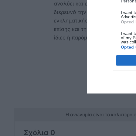
Persona
αναλύει και επεξεργάζεται εις β
διερευνά την ενδεχόμενη επέκτ
I want 
Advertis
εγκληματικής οργάνωσης και σε
Opted 
επίσης και την συνεργασία του
I want t
ίδιες ή παρόμοιες εγκ
of my P
was col
Opted 
Η ανωνυμία είναι το καλύτερο 
Σχόλια 0