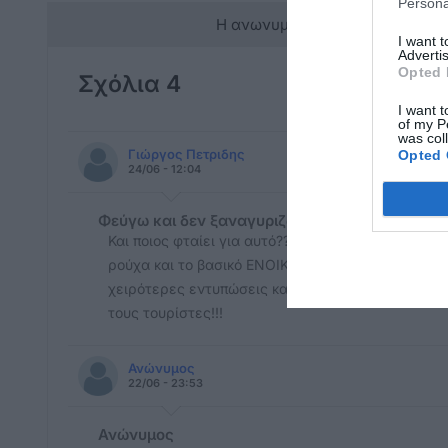
Persona
Η ανωνυμία είναι το καλύτερο 
I want 
Advertis
Opted 
Σχόλια 4
I want t
of my P
was col
Γιώργος Πετριδης
Opted 
24/06 - 12:04
Φεύγω και δεν ξαναγυριζω
Και ποιος φταίει για αυτό???? Εσείς οι ίδιοι!!!! Κ
ρούχα και το βασικό ΕΝΟΙΚΙΑ!!!! Τέσσερα χρόνια ε
χειρότερες εντυπώσεις και δεν θα ξαναέρθω!!! αλ
τους τουρίστες!!!
Ανώνυμος
22/06 - 23:53
Ανώνυμος