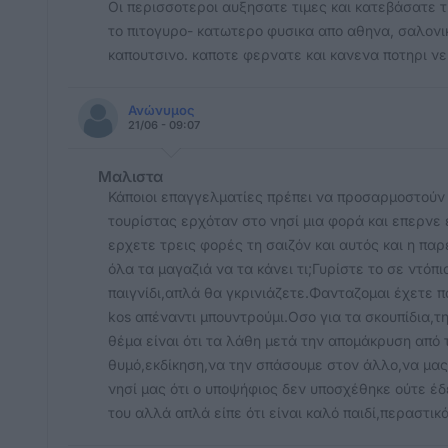
Οι περισσοτεροι αυξησατε τιμες και κατεβάσατε τ
το πιτογυρο- κατωτερο φυσικα απο αθηνα, σαλονικ
καπουτσινο. καποτε φερνατε και κανενα ποτηρι νε
Ανώνυμος
21/06 - 09:07
Μαλιστα
Κάποιοι επαγγελματίες πρέπει να προσαρμοστούν 
τουρίστας ερχόταν στο νησί μια φορά και επερνε 
ερχετε τρεις φορές τη σαιζόν και αυτός και η παρέ
όλα τα μαγαζιά να τα κάνει τι;Γυρίστε το σε ντόπ
παιγνίδι,απλά θα γκρινιάζετε.Φανταζομαι έχετε πάε
kos απέναντι μπουντρούμι.Οσο για τα σκουπίδια,τ
θέμα είναι ότι τα λάθη μετά την απομάκρυση από
θυμό,εκδίκηση,να την σπάσουμε στον άλλο,να μας 
νησί μας ότι ο υποψήφιος δεν υποσχέθηκε ούτε έδ
του αλλά απλά είπε ότι είναι καλό παιδί,περαστικά