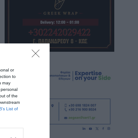
sonal or
ection to
ou may
 personal
out of the
 downstream
B’s List of