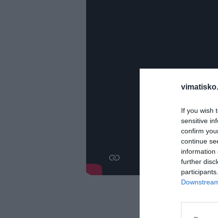
vimatisko.
If you wish 
sensitive in
confirm you
continue se
information 
further disc
participants
Downstream 