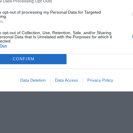
l Data Processing Opt Outs
κρησφύγετο δειλίας και χυδαιότητας!
to opt-out of processing my Personal Data for Targeted
ing.
In
o opt-out of Collection, Use, Retention, Sale, and/or Sharing
ersonal Data that Is Unrelated with the Purposes for which it
lected.
Out
CONFIRM
ακή ποιότητα προϊόντων και πανάκριβα.θες σε εστίαση,σε
ίμαι στο νησί!!! Σκέτη απογοήτευση.φευγω με τις
Data Deletion
Data Access
Privacy Policy
λάξτε μυαλά γιατί θα μείνετε μόνοι σας να κάνετε