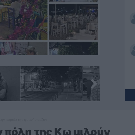
την πορεία της φετινής σεζόν
 πόλη της Κω μιλούν