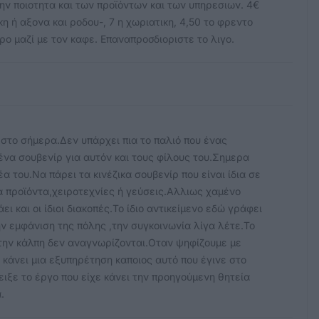
ην ποιοτητα και των προϊόντων και των υπηρεσιων. 4€
η ή αξονα και ροδου-, 7 η χωριατικη, 4,50 το φρεντο
ρο μαζί με τον καφε. Επαναπροσδιοριστε το λιγο.
στο σήμερα.Δεν υπάρχει πια το παλιό που ένας
ένα σουβενίρ για αυτόν και τους φίλους του.Σημερα
α του.Να πάρει τα κινέζικα σουβενίρ που είναι ίδια σε
ια προϊόντα,χειροτεχνίες ή γεύσεις.Αλλιως χαμένο
ι και οι ίδιοι διακοπές.Το ίδιο αντικείμενο εδώ γράφει
ην εμφάνιση της πόλης ,την συγκοινωνία λίγα λέτε.Το
 την κάλπη δεν αναγνωρίζονται.Οταν ψηφίζουμε με
κάνει μια εξυπηρέτηση καποιος αυτό που έγινε στο
ειξε το έργο που είχε κάνει την προηγούμενη θητεία
.