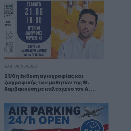
μετά την απομάκρυση από την κάλπη
δεν αναγνωρίζονται.Οταν ψηφίζουμε
με θυμό,εκδίκηση,να την σπάσουμε
στον άλλο,να μας κάνει μια
εξυπηρέτηση καποιος αυτό που έγινε
στο νησί μας ότι ο υποψήφιος δεν
υποσχέθηκε ούτε έδειξε το έργο που
είχε κάνει την προηγούμενη θητεία του
αλλά απλά είπε ότι είναι καλό
παιδί,περαστικά.
ΣΑΒ, 08/08/2026
21/6 η έκθεση αγιογραφίας και
ζωγραφικής των μαθητών της Μ.
Βαμβακούση με καλεσμένο τον Α.
Μαρτίδη