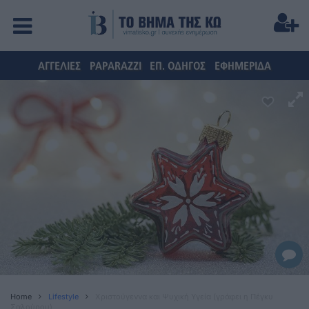
ΑΓΓΕΛΙΕΣ
PAPARAZZI
ΕΠ. ΟΔΗΓΟΣ
ΕΦΗΜΕΡΙΔΑ
Home
Lifestyle
Χριστούγεννα και Ψυχική Υγεία (γράφει η Πέγκυ
Σαλούρου)