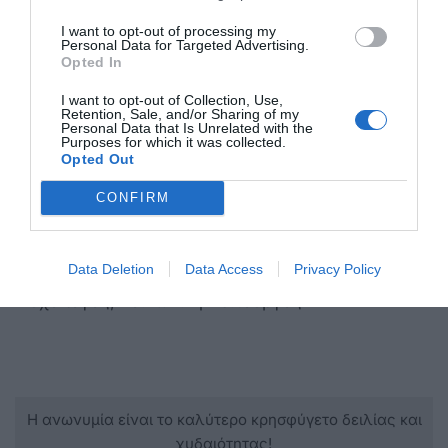
αποτελέσουν εξαίρεση.
I want to opt-out of processing my
Personal Data for Targeted Advertising.
Ίσως όμως να μπορούν να αποτελέσουν μια
Opted In
ευκαιρία ενδοσκόπησης. Ίσως αυτές οι γιορτές να
I want to opt-out of Collection, Use,
είναι η ευκαιρία μας να δούμε τις βαθύτερες
Retention, Sale, and/or Sharing of my
Personal Data that Is Unrelated with the
ανάγκες μας και να φροντίσουμε τον εαυτό μας,
Purposes for which it was collected.
Opted Out
όπως αυτός το χρειάζεται.
CONFIRM
Πεγκυ Σαλούρου
Data Deletion
Data Access
Privacy Policy
Ψυχολόγος, Κοινωνική Λειτουργός
Η ανωνυμία είναι το καλύτερο κρησφύγετο δειλίας και
χυδαιότητας!