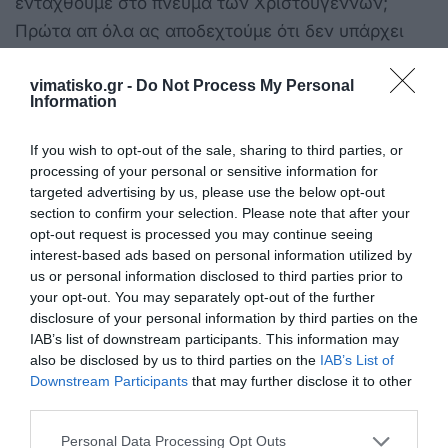
ενταχθούμε στο πνεύμα των Χριστουγέννων;
Πρώτα απ όλα ας αποδεχτούμε ότι δεν υπάρχει
υποχρεωτική χαρά. Είναι «εντάξει» να μην
vimatisko.gr -
Do Not Process My Personal
νοιώθουμε «καλά» στις γιορτές..Η συμμετοχή
Information
στους εορτασμούς ας γίνεται με ευγένεια και
φροντίδα απέναντι στη διάθεσή μας, χωρίς
If you wish to opt-out of the sale, sharing to third parties, or
υπερβολές και καταναγκασμούς.
processing of your personal or sensitive information for
targeted advertising by us, please use the below opt-out
section to confirm your selection. Please note that after your
Τι άλλο μπορούμε να κάνουμε; Μπορούμε να
opt-out request is processed you may continue seeing
προβούμε σε δραστηριότητες που έχουν ως
interest-based ads based on personal information utilized by
επίκεντρο τον αλτρουισμό και την αλληλεγγύη. Να
us or personal information disclosed to third parties prior to
your opt-out. You may separately opt-out of the further
δώσουμε, να χαρίσουμε, να βοηθήσουμε, να
disclosure of your personal information by third parties on the
υποστηρίξουμε.
IAB’s list of downstream participants. This information may
also be disclosed by us to third parties on the
IAB’s List of
Ας μην απογοητευόμαστε και μην τα βάζουμε με
Downstream Participants
that may further disclose it to other
τον εαυτό μας. Οι δυσκολίες στη ζωή είναι
third parties.
καθημερινές και οι γιορτές δεν μπορούν να
Personal Data Processing Opt Outs