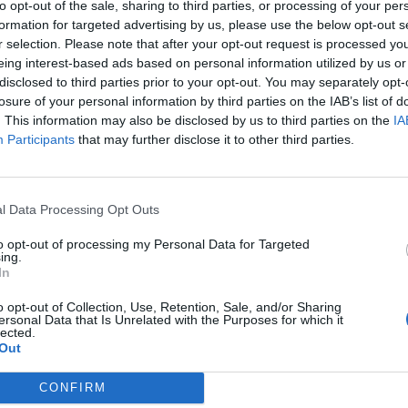
to opt-out of the sale, sharing to third parties, or processing of your per
formation for targeted advertising by us, please use the below opt-out s
r selection. Please note that after your opt-out request is processed y
eing interest-based ads based on personal information utilized by us or
disclosed to third parties prior to your opt-out. You may separately opt-
losure of your personal information by third parties on the IAB’s list of
κρησφύγετο δειλίας και χυδαιότητας!
. This information may also be disclosed by us to third parties on the
IA
Participants
that may further disclose it to other third parties.
l Data Processing Opt Outs
to opt-out of processing my Personal Data for Targeted
ing.
In
τα όσια και Ιερά με σάτυρα όταν ανεβάζουν άλλες
o opt-out of Collection, Use, Retention, Sale, and/or Sharing
ersonal Data that Is Unrelated with the Purposes for which it
στε και να υπερασπίζεστε τα αυτονόητα. Μόνο
lected.
ο πιο υποκριτές θα γίνετε;
Out
CONFIRM