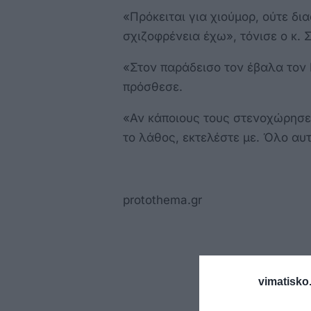
«Πρόκειται για χιούμορ, ούτε δι
σχιζοφρένεια έχω», τόνισε ο κ.
«Στον παράδεισο τον έβαλα τον
πρόσθεσε.
«Αν κάποιους τους στενοχώρησε
το λάθος, εκτελέστε με. Όλο αυ
protothema.gr
vimatisko.