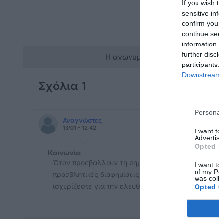
If you wish 
sensitive in
confirm you
continue se
information 
further disc
Η ανωνυμία είναι το καλύτερο 
participants
Downstream 
Σχόλια 1
Persona
Αναγνώστες
13/01 - 12:42
I want 
Advertis
Opted 
Κοινωνία
Όταν προσβάλλουν τη σημαία μας με χιούμορ και 
I want t
of my P
προσβλητικές διαφημίσεις δεν σας είδα να κοπτε
was col
ισχυρίζεστε για την ελευθερία της έκφρασης . Πόσ
Opted 