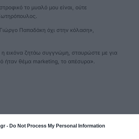
αστροφικό το μυαλό μου είναι, ούτε
 Σωτηρόπουλος.
 Γιώργο Παπαδάκη όχι στην κόλαση»,
 η εικόνα ζητάω συγγνώμη, σταυρώστε με για
τό ήταν θέμα marketing, το απέσυρα».
gr -
Do Not Process My Personal Information