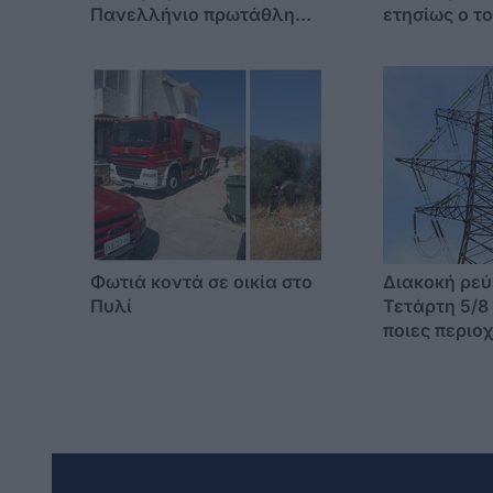
Πανελλήνιο πρωτάθλημα
ετησίως ο τ
πίστας η Ακαδημία Κω
τζίρος - Mει
κύκλος εργ
Φωτιά κοντά σε οικία στο
Διακοκή ρεύ
Πυλί
Τετάρτη 5/8 
ποιες περιο