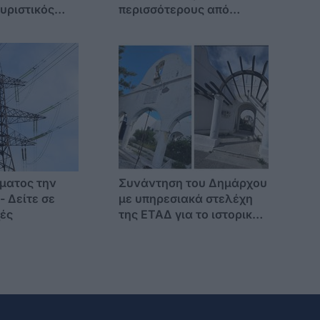
ουριστικός
περισσότερους από
ώνεται ο
281.000 νησιώτες μέσω
ασιών
του Μεταφορικού
Ισοδυνάμου»
ματος την
Συνάντηση του Δημάρχου
- Δείτε σε
με υπηρεσιακά στελέχη
χές
της ΕΤΑΔ για το ιστορικό
ακίνητο στην πλ.
Καρδάμαινας