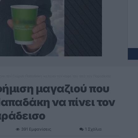
χνει τον Γιώργο Παπαδάκη να πίνει τον καφέ του από τον Παράδεισο
φήμιση μαγαζιού που
Παπαδάκη να πίνει τον
αράδεισο
391
Εμφανίσεις
1
Σχόλια