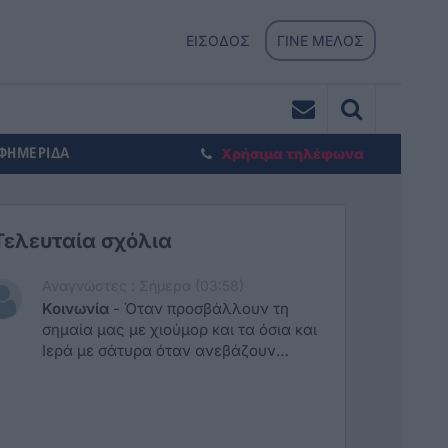
ΕΙΣΟΔΟΣ
ΓΙΝΕ ΜΕΛΟΣ
ΕΦΗΜΕΡΙΔΑ
Χρήσιμα τηλέφωνα
Τελευταία σχόλια
Αναγνώστες : Σήμερα (03:58)
Κοινωνία
-
Όταν προσβάλλουν τη
σημαία μας με χιούμορ και τα όσια και
Ιερά με σάτυρα όταν ανεβάζουν
άλλες προσβλητικές διαφημίσεις δεν
σας είδα να κοπτεστε και να
υπερασπίζεστε τα αυτονόητα. Μόνο
ισχυρίζεστε για την ελευθερία της