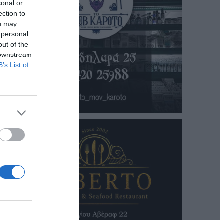
sonal or
ection to
ou may
 personal
out of the
 downstream
B’s List of