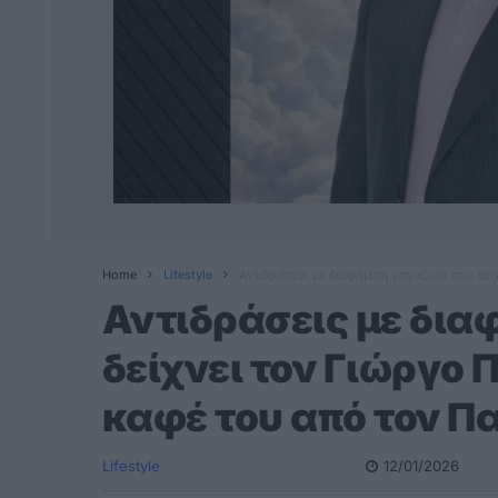
Home
Lifestyle
Αντιδράσεις με διαφήμιση μαγαζιού που δεί
Αντιδράσεις με δια
δείχνει τον Γιώργο 
καφέ του από τον Π
Lifestyle
12/01/2026