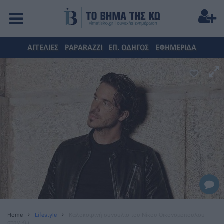
ΑΓΓΕΛΙΕΣ
PAPARAZZI
ΕΠ. ΟΔΗΓΟΣ
ΕΦΗΜΕΡΙΔΑ
Home
Lifestyle
Καλοκαιρινή συναυλία του Νίκου Οικονομόπουλου
στην Κω