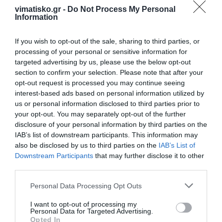
vimatisko.gr -
Do Not Process My Personal
Information
If you wish to opt-out of the sale, sharing to third parties, or
processing of your personal or sensitive information for
targeted advertising by us, please use the below opt-out
Η ανωνυμία είναι το καλύτερο κρησφύγετο δειλίας και
section to confirm your selection. Please note that after your
χυδαιότητας!
opt-out request is processed you may continue seeing
interest-based ads based on personal information utilized by
us or personal information disclosed to third parties prior to
Σχόλια 1
your opt-out. You may separately opt-out of the further
disclosure of your personal information by third parties on the
IAB’s list of downstream participants. This information may
Ανώνυμος
also be disclosed by us to third parties on the
IAB’s List of
21/03 - 09:55
Downstream Participants
that may further disclose it to other
third parties.
Aλλος...
υποψήφιος Τράγκας... Θεος σχωρέστον
Personal Data Processing Opt Outs
I want to opt-out of processing my
Personal Data for Targeted Advertising.
Opted In