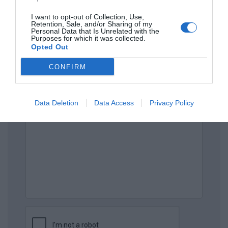
Πρόσθεσε ένα σχόλιο
I want to opt-out of Collection, Use,
Retention, Sale, and/or Sharing of my
Personal Data that Is Unrelated with the
Purposes for which it was collected.
ΟΝΟΜΑ
Opted Out
CONFIRM
ΤΙΤΛΟΣ
Data Deletion
Data Access
Privacy Policy
ΣΧΟΛΙΟ