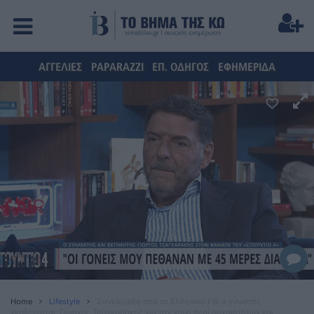
ΑΓΓΕΛΙΕΣ
PAPARAZZI
ΕΠ. ΟΔΗΓΟΣ
ΕΦΗΜΕΡΙΔΑ
Home
Lifestyle
Συνελήφθη από το Ελληνικό FBI ο γνωστός
γκαλερίστας Γιώργος Τσαγκαράκης για τον νόμο περί αρχαιοτήτων και