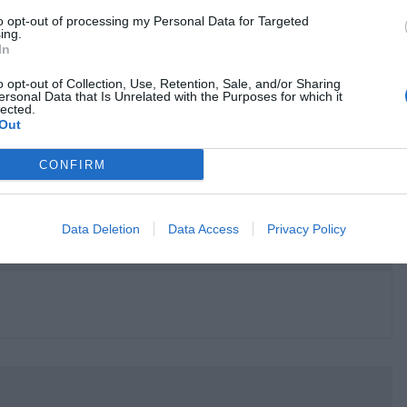
υ κάλυπταν ένα ευρύ φάσμα του ελληνικού
to opt-out of processing my Personal Data for Targeted
αρουσία στον κινηματογράφο και στην
ing.
In
επαφή με το κοινό μέχρι τα τελευταία χρόνια.
o opt-out of Collection, Use, Retention, Sale, and/or Sharing
ersonal Data that Is Unrelated with the Purposes for which it
lected.
Out
CONFIRM
Data Deletion
Data Access
Privacy Policy
κρησφύγετο δειλίας και χυδαιότητας!