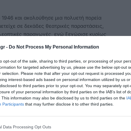
 1946 και ακολούθησε μια πολυετή πορεία
μετείχε σε δεκάδες θεατρικές παραστάσεις,
ηλεοπτικές παραγωγές, ενώ ξεχώρισε κυρίως
ιών του 1980 και του 1990.
gr -
Do Not Process My Personal Information
 ήρθε μέσα από τον «Ταμτάκο», τον αχώριστο
to opt-out of the sale, sharing to third parties, or processing of your per
ήρων που ενσάρκωνε ο Στάθης Ψάλτης. Με το
formation for targeted advertising by us, please use the below opt-out s
αίτερο χιούμορ και τις ατάκες που αγαπήθηκαν
r selection. Please note that after your opt-out request is processed y
ε σε μία από τις πιο αναγνωρίσιμες μορφές της
eing interest-based ads based on personal information utilized by us or
disclosed to third parties prior to your opt-out. You may separately opt-
ίζοντας στον Μιχάλη Μόσιο μια ξεχωριστή
losure of your personal information by third parties on the IAB’s list of
.
. This information may also be disclosed by us to third parties on the
IA
Participants
that may further disclose it to other third parties.
ος που τον καθιέρωσε, η πορεία του δεν
σε με συνέπεια το θέατρο για περισσότερες
μενος με σημαντικούς θιάσους και
l Data Processing Opt Outs