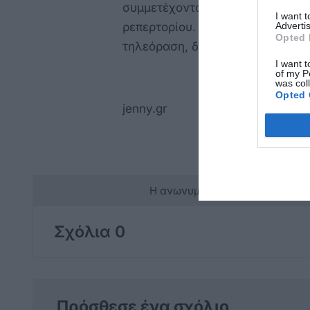
συμμετέχοντας σε παραγωγές πο
I want 
ρεπερτορίου. Παράλληλα, είχε π
Advertis
Opted 
τηλεόραση, διατηρώντας ενεργή 
I want t
of my P
was col
Opted 
jenny.gr
Η ανωνυμία είναι το καλύτερο 
Σχόλια 0
Πρόσθεσε ένα σχόλιο