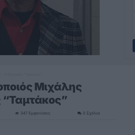
 - Ο θρυλικός “Ταμτάκος”
οποιός Μιχάλης
ς “Ταμτάκος”
347
Εμφανίσεις
0
Σχόλια