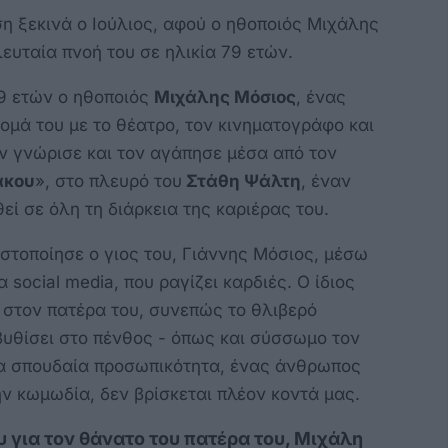
ση ξεκινά ο Ιούλιος, αφού ο ηθοποιός Μιχάλης
ευταία πνοή του σε ηλικία 79 ετών.
79 ετών ο ηθοποιός
Μιχάλης Μόσιος
, ένας
ομά του με το θέατρο, τον κινηματογράφο και
ον γνώρισε και τον αγάπησε μέσα από τον
άκου
», στο πλευρό του
Στάθη Ψάλτη
, έναν
ί σε όλη τη διάρκεια της καριέρας του.
στοποίησε ο γιος του, Γιάννης Μόσιος, μέσω
social media, που ραγίζει καρδιές. Ο ίδιος
 στον πατέρα του, συνεπώς το θλιβερό
βυθίσει στο πένθος - όπως και σύσσωμο τον
ια σπουδαία προσωπικότητα, ένας άνθρωπος
ην κωμωδία, δεν βρίσκεται πλέον κοντά μας.
 για τον θάνατο του πατέρα του, Μιχάλη