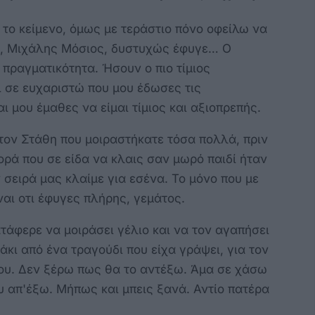
 το κείμενο, όμως με τεράστιο πόνο οφείλω να
, Μιχάλης Μόσιος, δυστυχώς έφυγε… Ο
 πραγματικότητα. Ήσουν ο πιο τίμιος
 σε ευχαριστώ που μου έδωσες τις
ι μου έμαθες να είμαι τίμιος και αξιοπρεπής.
τον Στάθη που μοιραστήκατε τόσα πολλά, πριν
ορά που σε είδα να κλαις σαν μωρό παιδί ήταν
ν σειρά μας κλαίμε για εσένα. Το μόνο που με
ίναι οτι έφυγες πλήρης, γεμάτος.
τάφερε να μοιράσει γέλιο και να τον αγαπήσει
άκι από ένα τραγούδι που είχα γράψει, για τον
ου. Δεν ξέρω πως θα το αντέξω. Άμα σε χάσω
υ απ'έξω. Μήπως και μπεις ξανά. Αντίο πατέρα