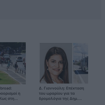
Abroad:
Δ. Γιαννούλη: Επέκταση
οορισμοί η
του ωραρίου για τα
 Κως στη
δρομολόγια της Δημ.
ιστική αγορά
Συγκοινωνίας και μηνιαία