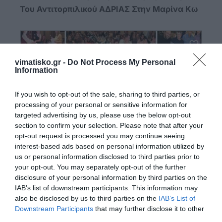
Του Αντιτορπιλικού ΑΔΡΙΑΣ Στην Μαρίνα Κω
vimatisko.gr -
Do Not Process My Personal
Information
If you wish to opt-out of the sale, sharing to third parties, or
processing of your personal or sensitive information for
targeted advertising by us, please use the below opt-out
section to confirm your selection. Please note that after your
opt-out request is processed you may continue seeing
Φωτορεπορτάζ Από Το Bingo Των Lions Kω
interest-based ads based on personal information utilized by
us or personal information disclosed to third parties prior to
your opt-out. You may separately opt-out of the further
disclosure of your personal information by third parties on the
IAB’s list of downstream participants. This information may
also be disclosed by us to third parties on the
IAB’s List of
Downstream Participants
that may further disclose it to other
third parties.